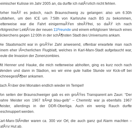
eimischer Kulisse im Jahr 2005 an, da durfte ich natÃ¼rlich nicht fehlen.
Vorher hieÃŸ es jedoch, nach Braunschweig zu gelangen: also um 6:30h
aufstehen, um den ICE um 7:58h von Karlsruhe nach BS zu bekommen,
netterweise war die Fahrt einigermaÃŸen streÃŸfrei, so daÃŸ ich nach
rfolgreicher LektÃ¼re der neuen
11Freunde
und einem erfolglosen Versuch eines
ickerchens gegen 12:00h in der schÃ¶nsten Stadt des Universums ankam.
Die Staatsmacht war in groÃŸer Zahl anwesend, offenbar erwartete man nach
inem eher lÃ¤cherlichen Flugblatt, welches in Karl-Marx-Stadt aufgetaucht war,
eute die Invasion der Zonenzombies.
it Henner und Hauke, die mich netterweise abholten, ging es kurz noch nach
Wenden und dann in Stadion, wo wir eine gute halbe Stunde vor Kick-off bei
SchneegestÃ¶ber ankamen.
ach Ã¼ber drei Monaten endlich wieder im Tempel!
Von seiten der Braunschweiger gab es ein groÃŸes Transparent am Zaun: “Der
wahre Meister von 1967 trÃ¤gt blau-gelb” – Chemnitz war ja ebenfalls 1967
Meister, allerdings in der DDR-Oberliga. Auch ein wenig Rauch durfte
geschnuppert werden.
arl-Marx-StÃ¤dter waren ca. 300 vor Ort, die auch ganz gut Alarm machten –
afÃ¼r Hut ab.