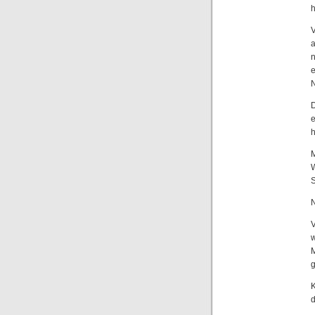
h
e
N
e
h
M
N
K
d