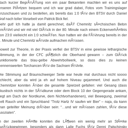
Nach kurzer BegrÃ¼ÃŸung von ein paar Bekannten machten wir es uns auf
unseren PlÃ¤tzen bequem und ich war grad dabei, Fotos vom Trainingslager
nzuschauen und zu bestellen, als bereits das 1:0 fÃ¼r den BTSV durch Daniel
raf nach toller Vorarbeit von Patrick Bick fiel.
Sehr gut! Ich hatte ja damit gerechnet, daÃŸ Chemnitz sÃ¤chsischen Beton
nrÃ¼hrt und wir mit viel GlÃ¼ck in der 80. Minute nach einem EckenverhÃ¤ltnis
on 23:0 vielleicht ein 1:0 schieÃŸen. Nun hatten wir die FÃ¼hrung bereits in der
2. Minute und Chemnitz wÃ¼rde aufmachen mÃ¼ssen.
oweit zur Theorie, in der Praxis verfiel der BTSV in eine gewisse lethargische
Stimmung, in der der CFC plÃ¶tzlich die Oberhand gewann – zum GlÃ¼ck
funktionierte das blau-gelbe Abwehrbollwerk, so dass dies zu keinen
ennenswerten Torchancen fÃ¼r die Sachsen fÃ¼hrte.
Die Stimmung auf Braunschweiger Seite war heute mal durchaus nicht soooo
schlecht, aber da wird ja eh auf hohem Niveau gejammert. Und auch die
Chemnitzer konnten Ã¼ber die gesamte Spielzeit gefallen: viel Gesang (dass
akustisch nichts in der SÃ¼dkurve oder dem Block 10 der Gegengerade ankam,
liegt am Dach der Nordkurve, dem Nichtvorhandenen), viel Bewegung, zweimal
ett Rauch und ein Spruchband “Trotz Hartz IV saufen wir Bier” – naja, da kann
man geteilter Meinung drÃ¼ber sein: “…und wir mÃ¼ssen zahlen, fÃ¼r diese
sozialen”.
In der zweiten HÃ¤lfte konnten die LÃ¶wen ein wenig mehr an StÃ¤rke
zurÃ¼ckgewinnen, besonders als dann Lalle Fuchs fÃ¼r Denni Patschinsky