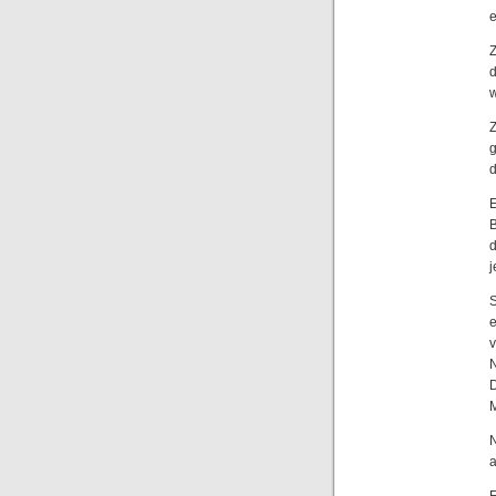
e
d
w
Z
g
d
E
B
d
j
S
e
N
M
N
a