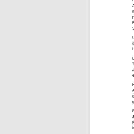
E
A
p
F
S
U
d
L
T
a
e
A
g
J
K