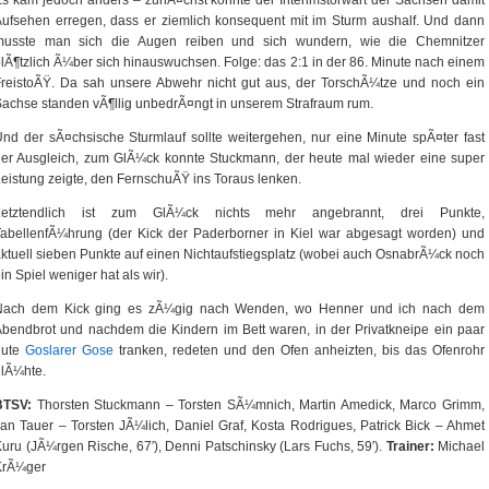
s kam jedoch anders – zunÃ¤chst konnte der Interimstorwart der Sachsen damit
ufsehen erregen, dass er ziemlich konsequent mit im Sturm aushalf. Und dann
musste man sich die Augen reiben und sich wundern, wie die Chemnitzer
lÃ¶tzlich Ã¼ber sich hinauswuchsen. Folge: das 2:1 in der 86. Minute nach einem
reistoÃŸ. Da sah unsere Abwehr nicht gut aus, der TorschÃ¼tze und noch ein
achse standen vÃ¶llig unbedrÃ¤ngt in unserem Strafraum rum.
nd der sÃ¤chsische Sturmlauf sollte weitergehen, nur eine Minute spÃ¤ter fast
er Ausgleich, zum GlÃ¼ck konnte Stuckmann, der heute mal wieder eine super
eistung zeigte, den FernschuÃŸ ins Toraus lenken.
Letztendlich ist zum GlÃ¼ck nichts mehr angebrannt, drei Punkte,
abellenfÃ¼hrung (der Kick der Paderborner in Kiel war abgesagt worden) und
ktuell sieben Punkte auf einen Nichtaufstiegsplatz (wobei auch OsnabrÃ¼ck noch
in Spiel weniger hat als wir).
Nach dem Kick ging es zÃ¼gig nach Wenden, wo Henner und ich nach dem
bendbrot und nachdem die Kindern im Bett waren, in der Privatkneipe ein paar
gute
Goslarer Gose
tranken, redeten und den Ofen anheizten, bis das Ofenrohr
lÃ¼hte.
BTSV:
Thorsten Stuckmann – Torsten SÃ¼mnich, Martin Amedick, Marco Grimm,
an Tauer – Torsten JÃ¼lich, Daniel Graf, Kosta Rodrigues, Patrick Bick – Ahmet
uru (JÃ¼rgen Rische, 67′), Denni Patschinsky (Lars Fuchs, 59′).
Trainer:
Michael
KrÃ¼ger