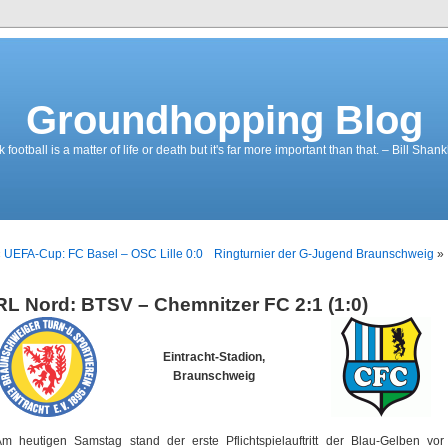
Groundhopping Blog
ootball is a matter of life or death but it's far more important than that. – Bill Shank
«
UEFA-Cup: FC Basel – OSC Lille 0:0
Ringturnier der G-Jugend Braunschweig
»
RL Nord: BTSV – Chemnitzer FC 2:1 (1:0)
Eintracht-Stadion,
Braunschweig
m heutigen Samstag stand der erste Pflichtspielauftritt der Blau-Gelben vor