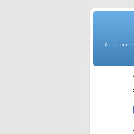
Some people think f
A