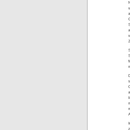
a
G
a
v
S
n
n
A