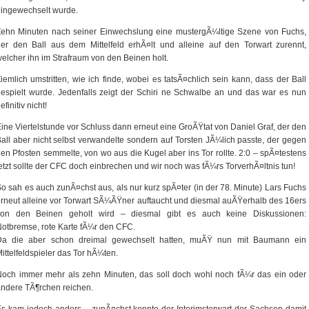
ingewechselt wurde.
Zehn Minuten nach seiner Einwechslung eine mustergÃ¼ltige Szene von Fuchs,
er den Ball aus dem Mittelfeld erhÃ¤lt und alleine auf den Torwart zurennt,
elcher ihn im Strafraum von den Beinen holt.
iemlich umstritten, wie ich finde, wobei es tatsÃ¤chlich sein kann, dass der Ball
espielt wurde. Jedenfalls zeigt der Schiri ne Schwalbe an und das war es nun
efinitiv nicht!
ine Viertelstunde vor Schluss dann erneut eine GroÃŸtat von Daniel Graf, der den
all aber nicht selbst verwandelte sondern auf Torsten JÃ¼lich passte, der gegen
en Pfosten semmelte, von wo aus die Kugel aber ins Tor rollte. 2:0 – spÃ¤testens
etzt sollte der CFC doch einbrechen und wir noch was fÃ¼rs TorverhÃ¤ltnis tun!
o sah es auch zunÃ¤chst aus, als nur kurz spÃ¤ter (in der 78. Minute) Lars Fuchs
rneut alleine vor Torwart SÃ¼ÃŸner auftaucht und diesmal auÃŸerhalb des 16ers
von den Beinen geholt wird – diesmal gibt es auch keine Diskussionen:
otbremse, rote Karte fÃ¼r den CFC.
Da die aber schon dreimal gewechselt hatten, muÃŸ nun mit Baumann ein
ittelfeldspieler das Tor hÃ¼ten.
och immer mehr als zehn Minuten, das soll doch wohl noch fÃ¼r das ein oder
ndere TÃ¶rchen reichen.