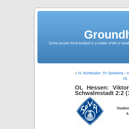
Groundh
Some people think football is a matter of life or death
«
VL Nordbaden: SV Spielberg – A
OL 
OL Hessen: Viktor
Schwalmstadt 2:2 (
Stadio
A