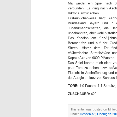
Mal wieder ein Spiel nach de
verbunden. Es ging nach Ascha
Viktoria anzutischen.
Erstaunlicherweise liegt As
Bundesland Bayern und in d
Jugendmannschaften, die Her
unbekannten, aber wohl histori
Das Stadion am SchÃ¶nbusc
Betonstufen und auf der Grad
Sitzen. Hinter dem Tor fi
Ã¼berdachte SitztribÃ¼ne un
KapazitÃ¤t von 9000 PlÃ¤tzen.
Das Spiel konnte mich nicht vo
paar Tore zu sehen bzw. spÃ¤t
Flutlicht in Aschaffenburg und
der Ausgleich kurz vor Schluss
TORE:
1:0 Fausto, 1:1 Schultz,
ZUSCHAUER:
420
This entry was posted on Mittwo
under
Hessen-alt
,
Oberligen-20