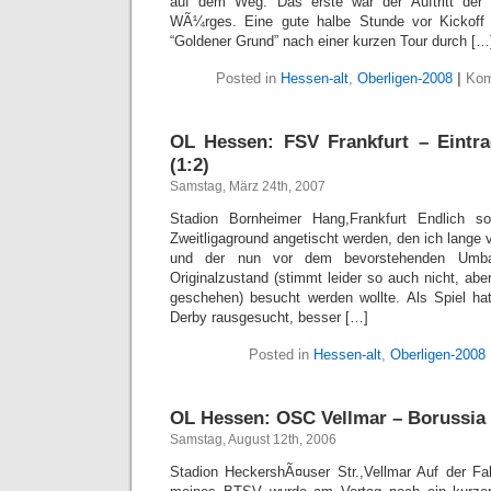
auf dem Weg. Das erste war der Auftritt d
WÃ¼rges. Eine gute halbe Stunde vor Kickoff 
“Goldener Grund” nach einer kurzen Tour durch […
Posted in
Hessen-alt
,
Oberligen-2008
|
Kom
OL Hessen: FSV Frankfurt – Eintrac
(1:2)
Samstag, März 24th, 2007
Stadion Bornheimer Hang,Frankfurt Endlich so
Zweitligaground angetischt werden, den ich lange 
und der nun vor dem bevorstehenden Um
Originalzustand (stimmt leider so auch nicht, aber
geschehen) besucht werden wollte. Als Spiel hat
Derby rausgesucht, besser […]
Posted in
Hessen-alt
,
Oberligen-2008
OL Hessen: OSC Vellmar – Borussia F
Samstag, August 12th, 2006
Stadion HeckershÃ¤user Str.,Vellmar Auf der Fah