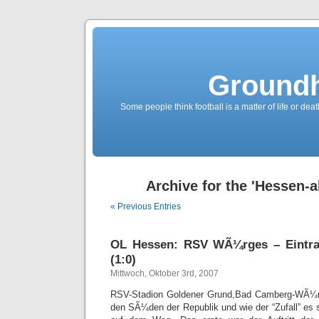
Groundh
Some people think football is a matter of life or death
Archive for the 'Hessen-a
« Previous Entries
OL Hessen: RSV WÃ¼rges – Eintrach
(1:0)
Mittwoch, Oktober 3rd, 2007
RSV-Stadion Goldener Grund,Bad Camberg-WÃ¼rg
den SÃ¼den der Republik und wie der “Zufall” es s