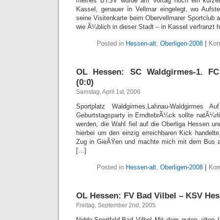
meines BTSV wurde am Vortag noch ein kurze
Kassel, genauer in Vellmar eingelegt, wo Aufst
seine Visitenkarte beim Obervellmarer Sportclub
wie Ã¼blich in dieser Stadt – in Kassel verfranzt h
Posted in
Hessen-alt
,
Oberligen-2008
|
Kom
OL Hessen: SC Waldgirmes-1. FC
(0:0)
Samstag, April 1st, 2006
Sportplatz Waldgirmes,Lahnau-Waldgirmes
Geburtstagsparty in ErndtebrÃ¼ck sollte natÃ¼rl
werden, die Wahl fiel auf die Oberliga Hessen un
hierbei um den einzig erreichbaren Kick handelte
Zug in GieÃŸen und machte mich mit dem Bus au
[…]
Posted in
Hessen-alt
,
Oberligen-2008
|
Kom
OL Hessen: FV Bad Vilbel – KSV Hess
Freitag, September 2nd, 2005
Nidda-Sportfeld,Bad Vilbel Mit dem guten alten I