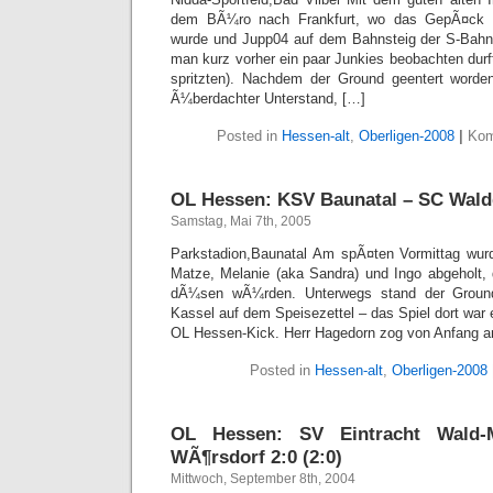
dem BÃ¼ro nach Frankfurt, wo das GepÃ¤ck i
wurde und Jupp04 auf dem Bahnsteig der S-Bahn
man kurz vorher ein paar Junkies beobachten durf
spritzten). Nachdem der Ground geentert worden
Ã¼berdachter Unterstand, […]
Posted in
Hessen-alt
,
Oberligen-2008
|
Kom
OL Hessen: KSV Baunatal – SC Waldg
Samstag, Mai 7th, 2005
Parkstadion,Baunatal Am spÃ¤ten Vormittag wu
Matze, Melanie (aka Sandra) und Ingo abgeholt, 
dÃ¼sen wÃ¼rden. Unterwegs stand der Groun
Kassel auf dem Speisezettel – das Spiel dort war 
OL Hessen-Kick. Herr Hagedorn zog von Anfang an
Posted in
Hessen-alt
,
Oberligen-2008
OL Hessen: SV Eintracht Wald-
WÃ¶rsdorf 2:0 (2:0)
Mittwoch, September 8th, 2004