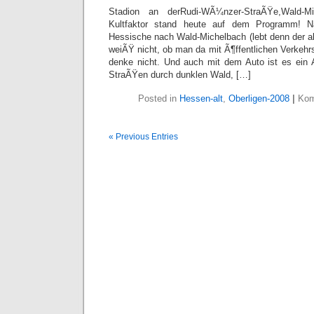
Stadion an derRudi-WÃ¼nzer-StraÃŸe,Wald-M
Kultfaktor stand heute auf dem Programm! N
Hessische nach Wald-Michelbach (lebt denn der al
weiÃŸ nicht, ob man da mit Ã¶ffentlichen Verkehr
denke nicht. Und auch mit dem Auto ist es ein
StraÃŸen durch dunklen Wald, […]
Posted in
Hessen-alt
,
Oberligen-2008
|
Kom
« Previous Entries