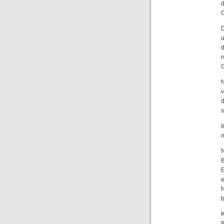
d
C
D
u
d
r
N
s
I
n
N
B
E
e
B