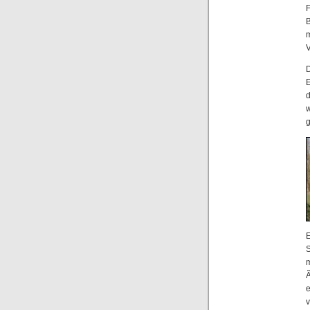
V
E
d
w
g
E
S
m
Ã
v