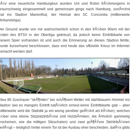
FÃ¼r eine neuerliche Hamburgtour wurden Uni und Robin frÃ¼hmorgens in
Braunschweig eingesammelt und gemeinsam gings nach Hamburg, zunÃ¤chst
mal ins Stadion Marienthal, der Heimat des SC Concordia (mittlerweile
erbandsliga).
Der Ground wurde von mir wahrscheinlich schon in den frÃ¼hen 90ern mit der
rsten des BTSV in der Oberliga gekreuzt, da jedoch keine Eintrittskarte von
iesem Spiel vorhanden ist und auch die Erinnerung an dieses Stadion fehlte,
urde kurzerhand beschlossen, dass erst heute das offizielle Kreuz im Informer
emacht werden darf.
twa 80 Zuschauer “strÃ¶mten” bei schÃ¶nem Wetter mit stahlblauem Himmel ins
tadion (wo es mangels Eintritt natÃ¼rlich erneut keine Eintrittskarte gab – aber
ittlerweile wird die Statistik ja ein wenig penibler gefÃ¼hrt als frÃ¼her), welches
¼ber eine kleine SitzplatztribÃ¼ne (mit HolzbÃ¤nken, die Ã¤hnlich gammelig
erscheinen, wie die mittigen Sitzschalen) und zwei grÃ¶ÃŸere StehtribÃ¼nen
erfÃ¼gt – leidiglich hinter einem Tor ist der Ausbau eher bescheiden, dafÃ¼r gibts