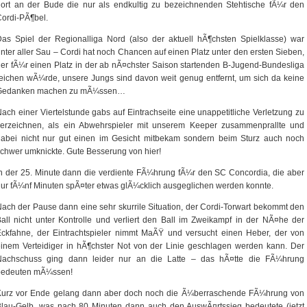
ort an der Bude die nur als endkultig zu bezeichnenden Stehtische fÃ¼r den
ordi-PÃ¶bel.
as Spiel der Regionalliga Nord (also der aktuell hÃ¶chsten Spielklasse) war
nter aller Sau – Cordi hat noch Chancen auf einen Platz unter den ersten Sieben,
er fÃ¼r einen Platz in der ab nÃ¤chster Saison startenden B-Jugend-Bundesliga
eichen wÃ¼rde, unsere Jungs sind davon weit genug entfernt, um sich da keine
Gedanken machen zu mÃ¼ssen…
ach einer Viertelstunde gabs auf Eintrachseite eine unappetitliche Verletzung zu
verzeichnen, als ein Abwehrspieler mit unserem Keeper zusammenprallte und
dabei nicht nur gut einen im Gesicht mitbekam sondern beim Sturz auch noch
chwer umknickte. Gute Besserung von hier!
n der 25. Minute dann die verdiente FÃ¼hrung fÃ¼r den SC Concordia, die aber
ur fÃ¼nf Minuten spÃ¤ter etwas glÃ¼cklich ausgeglichen werden konnte.
ach der Pause dann eine sehr skurrile Situation, der Cordi-Torwart bekommt den
all nicht unter Kontrolle und verliert den Ball im Zweikampf in der NÃ¤he der
ckfahne, der Eintrachtspieler nimmt MaÃŸ und versucht einen Heber, der von
inem Verteidiger in hÃ¶chster Not von der Linie geschlagen werden kann. Der
Nachschuss ging dann leider nur an die Latte – das hÃ¤tte die FÃ¼hrung
bedeuten mÃ¼ssen!
Kurz vor Ende gelang dann aber doch noch die Ã¼berraschende FÃ¼hrung von
lau-Gelb, was nach 80 Minuten dann auch den AuswÃ¤rtssieg bedeutete (jetzt