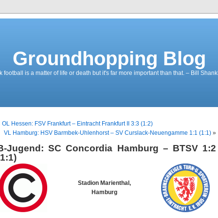
Groundhopping Blog
ootball is a matter of life or death but it's far more important than that. – Bill Shank
«
OL Hessen: FSV Frankfurt – Eintracht Frankfurt II 3:3 (1:2)
VL Hamburg: HSV Barmbek-Uhlenhorst – SV Curslack-Neuengamme 1:1 (1:1)
»
B-Jugend: SC Concordia Hamburg – BTSV 1:2
(1:1)
Stadion Marienthal,
Hamburg