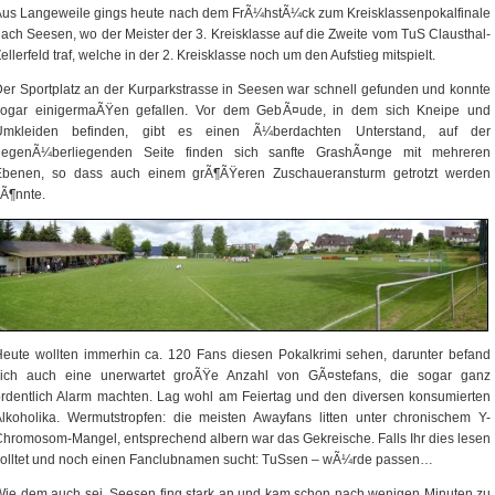
us Langeweile gings heute nach dem FrÃ¼hstÃ¼ck zum Kreisklassenpokalfinale
ach Seesen, wo der Meister der 3. Kreisklasse auf die Zweite vom TuS Clausthal-
ellerfeld traf, welche in der 2. Kreisklasse noch um den Aufstieg mitspielt.
er Sportplatz an der Kurparkstrasse in Seesen war schnell gefunden und konnte
sogar einigermaÃŸen gefallen. Vor dem GebÃ¤ude, in dem sich Kneipe und
Umkleiden befinden, gibt es einen Ã¼berdachten Unterstand, auf der
gegenÃ¼berliegenden Seite finden sich sanfte GrashÃ¤nge mit mehreren
Ebenen, so dass auch einem grÃ¶ÃŸeren Zuschaueransturm getrotzt werden
Ã¶nnte.
eute wollten immerhin ca. 120 Fans diesen Pokalkrimi sehen, darunter befand
sich auch eine unerwartet groÃŸe Anzahl von GÃ¤stefans, die sogar ganz
rdentlich Alarm machten. Lag wohl am Feiertag und den diversen konsumierten
lkoholika. Wermutstropfen: die meisten Awayfans litten unter chronischem Y-
hromosom-Mangel, entsprechend albern war das Gekreische. Falls Ihr dies lesen
solltet und noch einen Fanclubnamen sucht: TuSsen – wÃ¼rde passen…
ie dem auch sei, Seesen fing stark an und kam schon nach wenigen Minuten zu