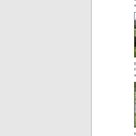
e
P
w