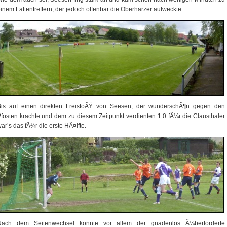
inem Lattentreffern, der jedoch offenbar die Oberharzer aufweckte.
Bis auf einen direkten FreistoÃŸ von Seesen, der wunderschÃ¶n gegen den
fosten krachte und dem zu diesem Zeitpunkt verdienten 1:0 fÃ¼r die Clausthaler
ar’s das fÃ¼r die erste HÃ¤lfte.
Nach dem Seitenwechsel konnte vor allem der gnadenlos Ã¼berforderte