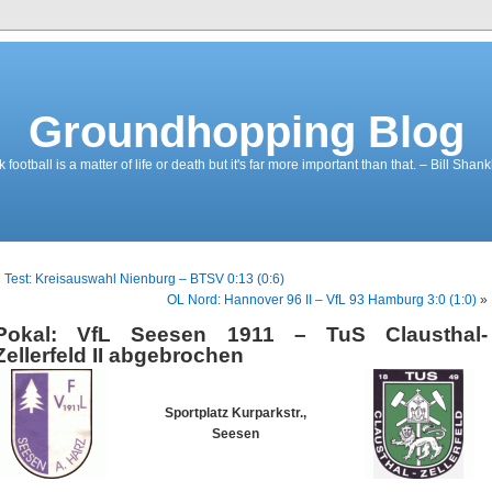
Groundhopping Blog
ootball is a matter of life or death but it's far more important than that. – Bill Shank
«
Test: Kreisauswahl Nienburg – BTSV 0:13 (0:6)
OL Nord: Hannover 96 II – VfL 93 Hamburg 3:0 (1:0)
»
Pokal: VfL Seesen 1911 – TuS Clausthal-
Zellerfeld II abgebrochen
Sportplatz Kurparkstr.,
Seesen