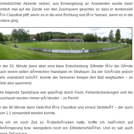
Schiedsrichter Akzente setzen, aus Ermangelung an Assistenten wurde dann
infach mal auf die Zurufe von den Zuschauern geachtet, so dass er tendenziell
Ã¼r Clausthal pfiff, wenn es in die eine Richtung und fÃ¼r Seesen, wenn es in die
ndere ging.
n der 53. Minute dann aber eine klare Entscheidung: Elfmeter fÃ¼r die GÃ¤ste
ach einem selten dÃ¤mlichen Handspiel im Strafraum. Da der SchÃ¼tze jedoch
ehr unplatziert schoÃŸ, konnte der Seesener Keeper den Ball wegfausten – es
lieb also spannend.
ie folgende Spielphase war geprÃ¤gt durch Fouls, Fehlentscheidungen und die
Zuschauer wurden immer wÃ¼tender – zu Recht!
n der 80 Minute dann Gelb-Rot fÃ¼r Clausthal und erneut StrafstoÃŸ – der auch
um 1:1 verwandelt werden konnte.
Da ich eh noch Zeit zu Ã¼berbrÃ¼cken hatte, hoffte ich natÃ¼rlich auf
VerlÃ¤ngerung bzw. wenigstens noch ein ElfmeterschieÃŸen. Und es sah auch
ange Zeit gut aus.