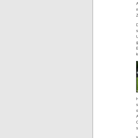
A
n
Z
D
k
H
o
A
C
W