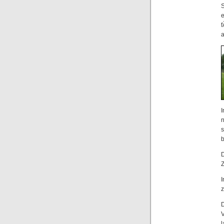
e
f
a
I
n
s
b
D
I
z
l