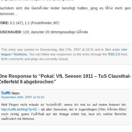
Nachdem sich die GemÃ¼ter leider beruhigt hatten, ging es fÃ¼r mich gen
Hannover…
TORE:
0:1 (42′), 1:1 (Foulelfmeter, 80′)
ZUSCHAUER:
120, darunter 20 stimmgewaltige GÃ¤ste
This entry was posted on Donnerstag, Mai 17th, 2007 at 19:31 and is filed under
non-
league / Testkicks
. You can follow any responses to this entry through the
RSS 2.0
feed.
Both comments and pings are currently closed.
One Response to “Pokal: VfL Seesen 1911 – TuS Clausthal-
Zellerfeld II abgebrochen”
Saffti
Says:
September 24th, 2007 at 21:41
Weil Pingen nicht erlaubt ist *schnÃ¼ff*, weise ich mal so auf meine Antwort hin:
http://saffti.de/blog/?p=52
– als alter Seesener, der in Jugendtagen (70er, frÃ¼he 80er)
noch richtig guten FuÃŸball auf der Anlage erlebt hat, lese ich solche Berichte
natÃ¼rlich mit Wehmut.