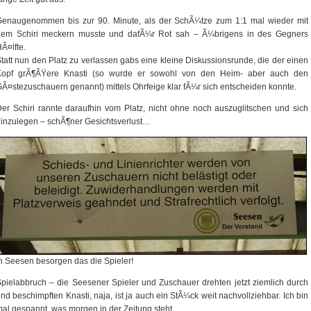
Genaugenommen bis zur 90. Minute, als der SchÃ¼tze zum 1:1 mal wieder mit
dem Schiri meckern musste und dafÃ¼r Rot sah – Ã¼brigens in des Gegners
Ã¤lfte.
tatt nun den Platz zu verlassen gabs eine kleine Diskussionsrunde, die der einen
Kopf grÃ¶ÃŸere Knasti (so wurde er sowohl von den Heim- aber auch den
Ã¤stezuschauern genannt) mittels Ohrfeige klar fÃ¼r sich entscheiden konnte.
er Schiri rannte daraufhin vom Platz, nicht ohne noch auszuglitschen und sich
inzulegen – schÃ¶ner Gesichtsverlust…
n Seesen besorgen das die Spieler!
pielabbruch – die Seesener Spieler und Zuschauer drehten jetzt ziemlich durch
nd beschimpften Knasti, naja, ist ja auch ein StÃ¼ck weit nachvollziehbar. Ich bin
al gespannt, was morgen in der Zeitung steht.