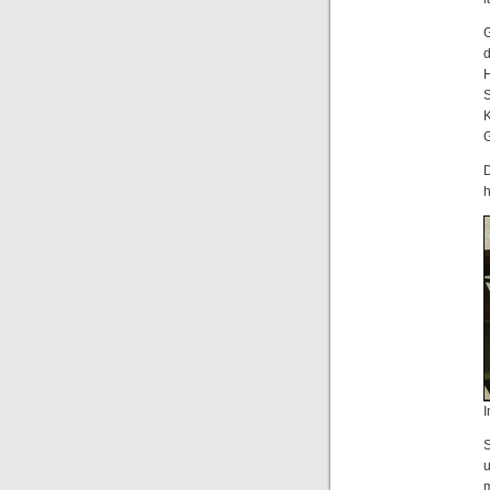
H
S
G
D
h
I
S
u
m