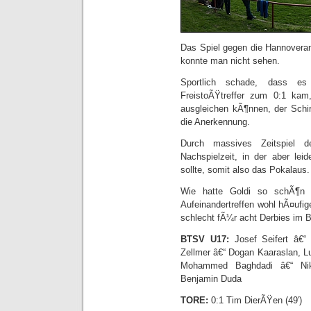
Das Spiel gegen die Hannoverane
konnte man nicht sehen.
Sportlich schade, dass es
FreistoÃŸtreffer zum 0:1 kam
ausgleichen kÃ¶nnen, der Schi
die Anerkennung.
Durch massives Zeitspiel 
Nachspielzeit, in der aber lei
sollte, somit also das Pokalau
Wie hatte Goldi so schÃ¶n f
Aufeinandertreffen wohl hÃ¤ufige
schlecht fÃ¼r acht Derbies im B
BTSV U17:
Josef Seifert â€“
Zellmer â€“ Dogan Kaaraslan, 
Mohammed Baghdadi â€“ Nikl
Benjamin Duda
TORE:
0:1 Tim DierÃŸen (49′)