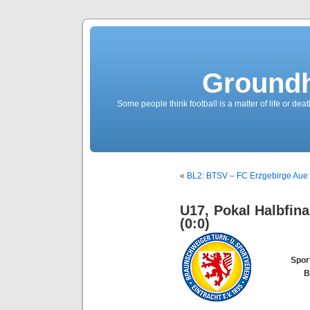
Groundh
Some people think football is a matter of life or death
«
BL2: BTSV – FC Erzgebirge Aue 1
U17, Pokal Halbfin
(0:0)
Spor
B