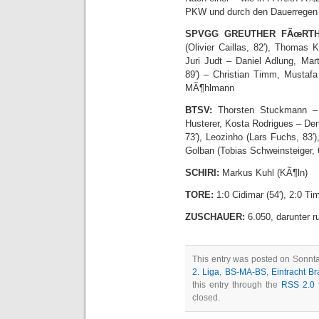
PKW und durch den Dauerregen 
SPVGG GREUTHER FÃœRTH
(Olivier Caillas, 82′), Thomas
Juri Judt – Daniel Adlung, Ma
89′) – Christian Timm, Mustafa
MÃ¶hlmann
BTSV:
Thorsten Stuckmann – 
Husterer, Kosta Rodrigues – Den
73′), Leozinho (Lars Fuchs, 83′
Golban (Tobias Schweinsteiger, 
SCHIRI:
Markus Kuhl (KÃ¶ln)
TORE:
1:0 Cidimar (54′), 2:0 Ti
ZUSCHAUER:
6.050, darunter r
This entry was posted on Sonnta
2. Liga
,
BS-MA-BS
,
Eintracht B
this entry through the
RSS 2.0
f
closed.