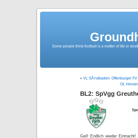
Groundh
Some people think football is a matter of life or death
«
VL SÃ¼dbaden: Offenburger FV –
OL Hessen: 
BL2: SpVgg Greuthe
Spo
Geil! Endlich wieder Eintracht