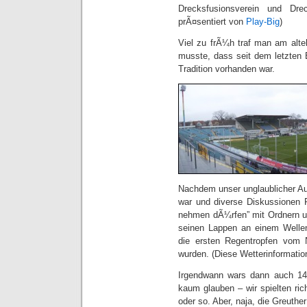
Drecksfusionsverein und Dre
prÃ¤sentiert von
Play-Big
)
Viel zu frÃ¼h traf man am alte
musste, dass seit dem letzten
Tradition vorhanden war.
Nachdem unser unglaublicher A
war und diverse Diskussionen 
nehmen dÃ¼rfen” mit Ordnern u
seinen Lappen an einem Wellen
die ersten Regentropfen vom 
wurden. (Diese Wetterinformatio
Irgendwann wars dann auch 14
kaum glauben – wir spielten rich
oder so. Aber, naja, die Greuther