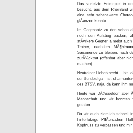
Das vorletzte Heimspiel in der
besucht, aus dem Rheinland wa
eine sehr sehenswerte Choreo
glÃ¤nzen konnte.
Im Gegensatz zu den schon a
noch den Aufstieg packen, al
stÃ¤rkere Gegner ja meist auch
Trainer, nachdem MÃ¶hlman
Saisonende zu bleiben, nach de
zurÃ¼cktrat (offenbar aber nic
machen).
Neutrainer Lieberknecht – bis d
der Bundesliga – ist charmante
des BTSV, naja, da kann ihm nun
Heute war DÃ¼sseldorf aber Ã
Mannschaft und wir konnten 
geraten.
Da wir auch ziemlich schnell 
hinterfotzige PflÃ¤nzchen Ho
Kopfnuss zu verpassen und mir d