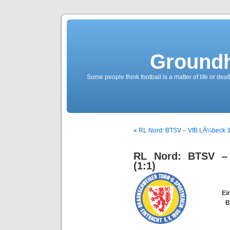
Groundh
Some people think football is a matter of life or death
«
RL Nord: BTSV – VfB LÃ¼beck 3:
RL Nord: BTSV – 
(1:1)
Ei
B