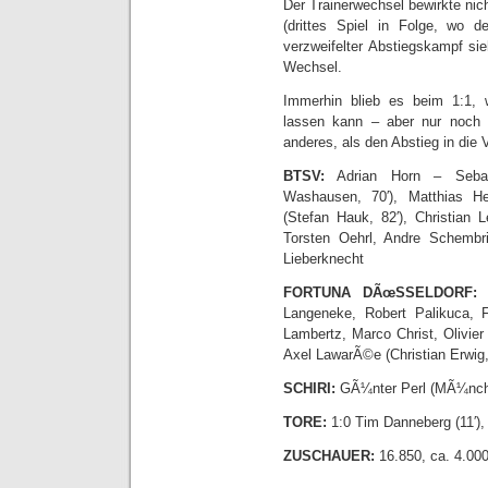
Der Trainerwechsel bewirkte nic
(drittes Spiel in Folge, wo 
verzweifelter Abstiegskampf si
Wechsel.
Immerhin blieb es beim 1:1, 
lassen kann – aber nur noch
anderes, als den Abstieg in die V
BTSV:
Adrian Horn – Sebast
Washausen, 70′), Matthias H
(Stefan Hauk, 82′), Christian
Torsten Oehrl, Andre Schembr
Lieberknecht
FORTUNA DÃœSSELDORF:
M
Langeneke, Robert Palikuca, 
Lambertz, Marco Christ, Olivier
Axel LawarÃ©e (Christian Erwig,
SCHIRI:
GÃ¼nter Perl (MÃ¼nch
TORE:
1:0 Tim Danneberg (11′),
ZUSCHAUER:
16.850, ca. 4.000