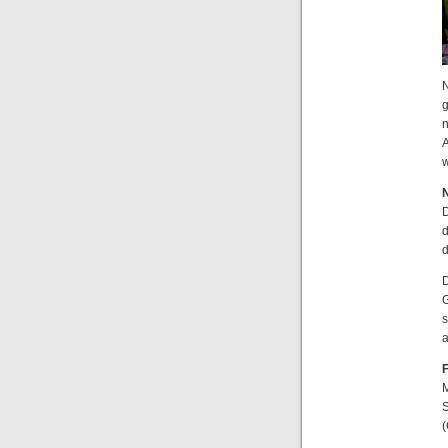
N
g
n
A
w
D
d
d
G
s
a
M
S
(