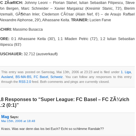
FC ZÃœRICH:
Johnny Leoni – Florian Stahel, Iulian Sebastian Filipescu, Steve
on Bergen, Marc Schneider – Xavier Margairaz (Kresimir Stanic, 73′), Blerim
zemaili, GÃ¶khan Inler, Clederson CÃ©sar (Alain Nef, 6′) – de Araujo Raffael
Alexandre Alphonse, 29′), Alhassane Keita.
TRAINER:
Lucien Farve
SCHIRI:
Massimo Busacca
TORE:
0:1 Alhassane Keita (30′), 1:1 Mladen Petric (72′), 1:2 Iulian Sebastian
ilipescu (93′)
ZUSCHAUER:
32.712 (ausverkauft)
This entry was posted on Samstag, Mai 13th, 2006 at 23:23 and is filed under
1. Liga
,
Ausland
,
BS-MA-BS
,
FC Basel
,
Schweiz
. You can follow any responses to this entry
through the
RSS 2.0
feed. Both comments and pings are currently closed.
18 Responses to “Super League: FC Basel – FC ZÃ¼rich
1:2 (0:1)”
Mag
Says:
Mai 15th, 2006 at 18:48
Krass. Was war denn das los bei Euch? Echt so schlimme Randale??