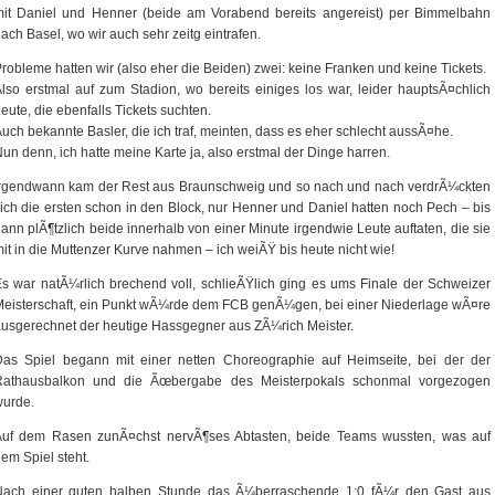
mit Daniel und Henner (beide am Vorabend bereits angereist) per Bimmelbahn
ach Basel, wo wir auch sehr zeitg eintrafen.
robleme hatten wir (also eher die Beiden) zwei: keine Franken und keine Tickets.
lso erstmal auf zum Stadion, wo bereits einiges los war, leider hauptsÃ¤chlich
eute, die ebenfalls Tickets suchten.
uch bekannte Basler, die ich traf, meinten, dass es eher schlecht aussÃ¤he.
un denn, ich hatte meine Karte ja, also erstmal der Dinge harren.
Irgendwann kam der Rest aus Braunschweig und so nach und nach verdrÃ¼ckten
ich die ersten schon in den Block, nur Henner und Daniel hatten noch Pech – bis
ann plÃ¶tzlich beide innerhalb von einer Minute irgendwie Leute auftaten, die sie
it in die Muttenzer Kurve nahmen – ich weiÃŸ bis heute nicht wie!
s war natÃ¼rlich brechend voll, schlieÃŸlich ging es ums Finale der Schweizer
eisterschaft, ein Punkt wÃ¼rde dem FCB genÃ¼gen, bei einer Niederlage wÃ¤re
usgerechnet der heutige Hassgegner aus ZÃ¼rich Meister.
Das Spiel begann mit einer netten Choreographie auf Heimseite, bei der der
Rathausbalkon und die Ãœbergabe des Meisterpokals schonmal vorgezogen
wurde.
Auf dem Rasen zunÃ¤chst nervÃ¶ses Abtasten, beide Teams wussten, was auf
em Spiel steht.
Nach einer guten halben Stunde das Ã¼berraschende 1:0 fÃ¼r den Gast aus