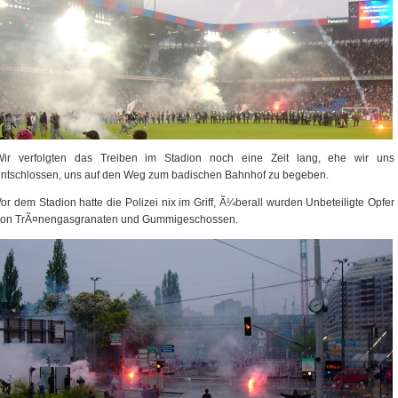
Wir verfolgten das Treiben im Stadion noch eine Zeit lang, ehe wir uns
ntschlossen, uns auf den Weg zum badischen Bahnhof zu begeben.
or dem Stadion hatte die Polizei nix im Griff, Ã¼berall wurden Unbeteiligte Opfer
von TrÃ¤nengasgranaten und Gummigeschossen.