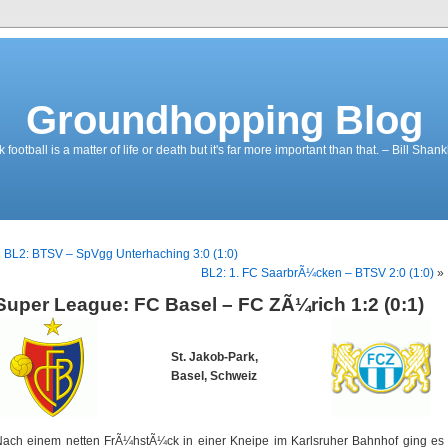
Groundhopping Blog
ootball is a matter of life or death but it's far more important than that. – Bill Shank
«
BL2: BTSV – SpVgg Unterhaching 3:0 (1:0)
BL2: 1. FC SaarbrÃ¼cken – BTSV 2:0 (1:0)
»
Super League: FC Basel – FC ZÃ¼rich 1:2 (0:1)
St. Jakob-Park,
Basel, Schweiz
ach einem netten FrÃ¼hstÃ¼ck in einer Kneipe im Karlsruher Bahnhof ging es