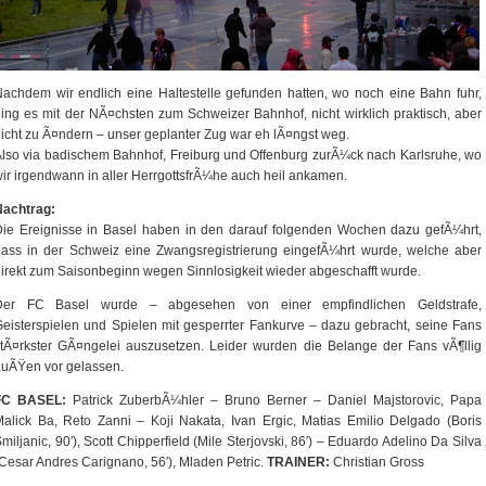
achdem wir endlich eine Haltestelle gefunden hatten, wo noch eine Bahn fuhr,
ing es mit der NÃ¤chsten zum Schweizer Bahnhof, nicht wirklich praktisch, aber
icht zu Ã¤ndern – unser geplanter Zug war eh lÃ¤ngst weg.
lso via badischem Bahnhof, Freiburg und Offenburg zurÃ¼ck nach Karlsruhe, wo
ir irgendwann in aller HerrgottsfrÃ¼he auch heil ankamen.
Nachtrag:
ie Ereignisse in Basel haben in den darauf folgenden Wochen dazu gefÃ¼hrt,
ass in der Schweiz eine Zwangsregistrierung eingefÃ¼hrt wurde, welche aber
irekt zum Saisonbeginn wegen Sinnlosigkeit wieder abgeschafft wurde.
Der FC Basel wurde – abgesehen von einer empfindlichen Geldstrafe,
eisterspielen und Spielen mit gesperrter Fankurve – dazu gebracht, seine Fans
tÃ¤rkster GÃ¤ngelei auszusetzen. Leider wurden die Belange der Fans vÃ¶llig
uÃŸen vor gelassen.
FC BASEL:
Patrick ZuberbÃ¼hler – Bruno Berner – Daniel Majstorovic, Papa
alick Ba, Reto Zanni – Koji Nakata, Ivan Ergic, Matias Emilio Delgado (Boris
miljanic, 90′), Scott Chipperfield (Mile Sterjovski, 86′) – Eduardo Adelino Da Silva
Cesar Andres Carignano, 56′), Mladen Petric.
TRAINER:
Christian Gross