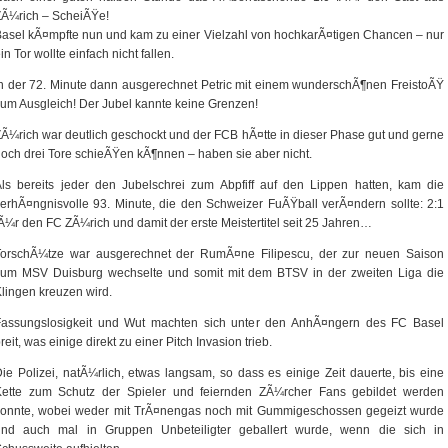
ZÃ¼rich – ScheiÃŸe!
asel kÃ¤mpfte nun und kam zu einer Vielzahl von hochkarÃ¤tigen Chancen – nur
in Tor wollte einfach nicht fallen.
n der 72. Minute dann ausgerechnet Petric mit einem wunderschÃ¶nen FreistoÃŸ
um Ausgleich! Der Jubel kannte keine Grenzen!
Ã¼rich war deutlich geschockt und der FCB hÃ¤tte in dieser Phase gut und gerne
och drei Tore schieÃŸen kÃ¶nnen – haben sie aber nicht.
ls bereits jeder den Jubelschrei zum Abpfiff auf den Lippen hatten, kam die
erhÃ¤ngnisvolle 93. Minute, die den Schweizer FuÃŸball verÃ¤ndern sollte: 2:1
Ã¼r den FC ZÃ¼rich und damit der erste Meistertitel seit 25 Jahren…
TorschÃ¼tze war ausgerechnet der RumÃ¤ne Filipescu, der zur neuen Saison
zum MSV Duisburg wechselte und somit mit dem BTSV in der zweiten Liga die
lingen kreuzen wird.
Fassungslosigkeit und Wut machten sich unter den AnhÃ¤ngern des FC Basel
reit, was einige direkt zu einer Pitch Invasion trieb.
ie Polizei, natÃ¼rlich, etwas langsam, so dass es einige Zeit dauerte, bis eine
Kette zum Schutz der Spieler und feiernden ZÃ¼rcher Fans gebildet werden
konnte, wobei weder mit TrÃ¤nengas noch mit Gummigeschossen gegeizt wurde
und auch mal in Gruppen Unbeteiligter geballert wurde, wenn die sich in