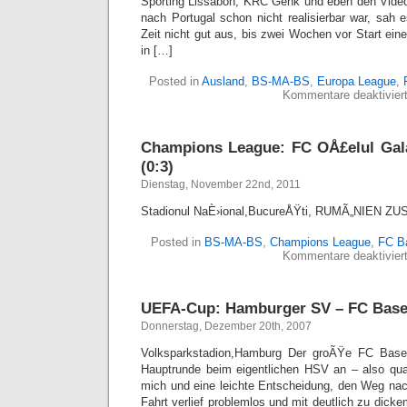
Sporting Lissabon, KRC Genk und eben den Vide
nach Portugal schon nicht realisierbar war, sah
Zeit nicht gut aus, bis zwei Wochen vor Start eine
in […]
Posted in
Ausland
,
BS-MA-BS
,
Europa League
,
Kommentare deaktivier
Champions League: FC OÅ£elul Gala
(0:3)
Dienstag, November 22nd, 2011
Stadionul NaÈ›ional,BucureÅŸti, RUMÃ„NIEN Z
Posted in
BS-MA-BS
,
Champions League
,
FC B
Kommentare deaktivier
UEFA-Cup: Hamburger SV – FC Basel 
Donnerstag, Dezember 20th, 2007
Volksparkstadion,Hamburg Der groÃŸe FC Basel 
Hauptrunde beim eigentlichen HSV an – also qua
mich und eine leichte Entscheidung, den Weg na
Fahrt verlief problemlos und mit deutlich zu dick