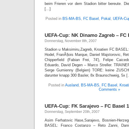
beim Frieren vor dem Stadion bitter bereute. Di
[…]
Posted in
BS-MA-BS
,
FC Basel
,
Pokal
,
UEFA-Cu
UEFA-Cup: NK Dinamo Zagreb – FC B
Donnerstag, November 8th, 2007
Stadion u Maksimiru,Zagreb, Kroatien FC BASEL
Hodel, FranÃ§ois Marque, Daniel Majstorovic, Ret
Chipperfield (Fabian Frei, 74′), Felipe Caiced
Eduardo, David Degen – Marco Streller. TRAINER
Serge Gumienny (Belgien) TORE: keine ZUSCH
darunter knapp 300 Basler, 8x Braunschweig, 5x [
Posted in
Ausland
,
BS-MA-BS
,
FC Basel
,
Kroat
Comments »
UEFA-Cup: FK Sarajevo – FC Basel 1:
Donnerstag, September 20th, 2007
Asim Ferhatovic Hase,Sarajevo, Bosnien-Herzego
BASEL: Franco Costanzo – Reto Zanni, Danie