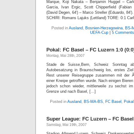
Marque, Koji Nakata – Benjamin Huggel – Carlos
Garcia, Ivan Ergic, Scott Chipperfield (Fabian 
(David Degen, 64′) – Marco Streller (Eduardo, 84′
SCHIRI: Romans Lajuks (Lettland) TORE: 0:1 Car
Posted in
Ausland
,
Bosnien-Herzegowina
,
BS-
UEFA-Cup
|
5 Comments
Pokal: FC Basel – FC Luzern 1:0 (0:0
Montag, Mai 28th, 2007
Stade de Suisse,Bern, Schweiz Sonntag a
Autobesatzung in Braunschweig los, erstes Ziel
Rest unserer Reisegruppe zusammen mit der Ã¶r
einer Kneipe getroffen wurde. Nach einigen Biere
jedoch schon wieder, mittlerweile zu sechst 
Grenze und nach Basel, […]
Posted in
Ausland
,
BS-MA-BS
,
FC Basel
,
Pokal
Super League: FC Luzern – FC Basel 
Samstag, Mai 19th, 2007
Stadion Allmend,Luzern, Schweiz Dankenswerter