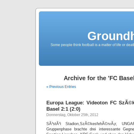
Groundh
Some people think football is a matter of life or death
Archive for the 'FC Base
« Previous Entries
Europa League: Videoton FC SzÃ©
Basel 2:1 (2:0)
Donnerstag, Oktober 25th, 2012
SÃ³stÃ³i Stadion,SzÃ©kesfehÃ©rvÃ¡r, UNG
Gruppenphase brachte drei interessante Geg