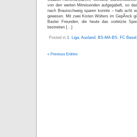
von den werten Mitreisenden aufgegabelt, so da
nach Braunschweig sparen konnte – halb acht 
gewesen. Mit zwei Kisten Wolters im GepÃ¤ck gi
Basler Freunden, die heute das vorletzte Spie
bestreiten […]
Posted in
1. Liga
,
Ausland
,
BS-MA-BS
,
FC Basel
« Previous Entries