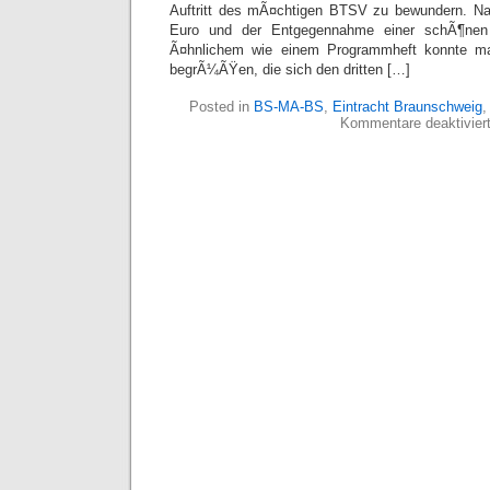
Auftritt des mÃ¤chtigen BTSV zu bewundern. N
Euro und der Entgegennahme einer schÃ¶nen 
Ã¤hnlichem wie einem Programmheft konnte man
begrÃ¼ÃŸen, die sich den dritten […]
Posted in
BS-MA-BS
,
Eintracht Braunschweig
Kommentare deaktivier