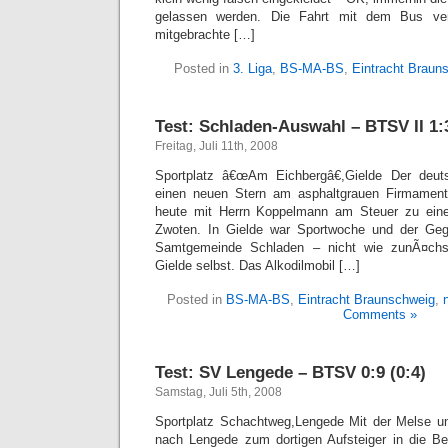
gelassen werden. Die Fahrt mit dem Bus ver
mitgebrachte […]
Posted in
3. Liga
,
BS-MA-BS
,
Eintracht Braun
Test: Schladen-Auswahl – BTSV II 1:3
Freitag, Juli 11th, 2008
Sportplatz â€œAm Eichbergâ€,Gielde Der deut
einen neuen Stern am asphaltgrauen Firmament
heute mit Herrn Koppelmann am Steuer zu eine
Zwoten. In Gielde war Sportwoche und der Geg
Samtgemeinde Schladen – nicht wie zunÃ¤ch
Gielde selbst. Das Alkodilmobil […]
Posted in
BS-MA-BS
,
Eintracht Braunschweig
,
Comments »
Test: SV Lengede – BTSV 0:9 (0:4)
Samstag, Juli 5th, 2008
Sportplatz Schachtweg,Lengede Mit der Melse 
nach Lengede zum dortigen Aufsteiger in die Be