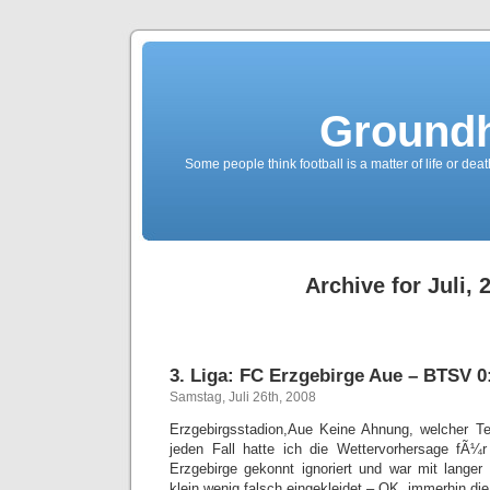
Groundh
Some people think football is a matter of life or death
Archive for Juli, 
3. Liga: FC Erzgebirge Aue – BTSV 0:
Samstag, Juli 26th, 2008
Erzgebirgsstadion,Aue Keine Ahnung, welcher Teu
jeden Fall hatte ich die Wettervorhersage fÃ¼r
Erzgebirge gekonnt ignoriert und war mit lange
klein wenig falsch eingekleidet – OK, immerhin di