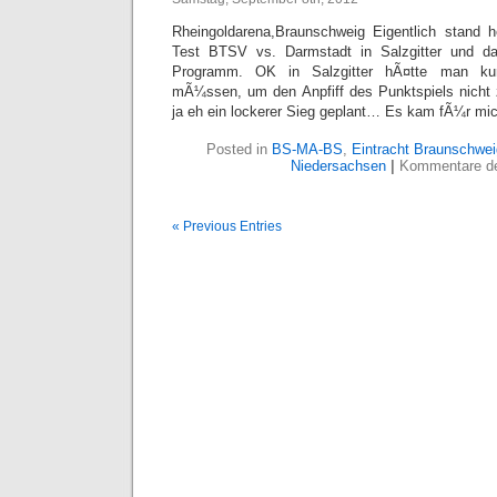
Rheingoldarena,Braunschweig Eigentlich stand h
Test BTSV vs. Darmstadt in Salzgitter und 
Programm. OK in Salzgitter hÃ¤tte man ku
mÃ¼ssen, um den Anpfiff des Punktspiels nicht 
ja eh ein lockerer Sieg geplant… Es kam fÃ¼r mi
Posted in
BS-MA-BS
,
Eintracht Braunschwei
Niedersachsen
|
Kommentare dea
« Previous Entries