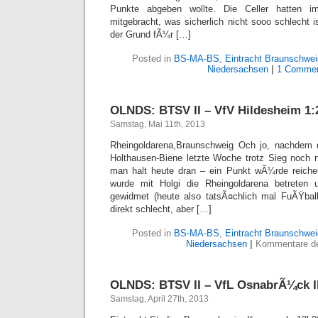
Punkte abgeben wollte. Die Celler hatten 
mitgebracht, was sicherlich nicht sooo schlecht 
der Grund fÃ¼r […]
Posted in
BS-MA-BS
,
Eintracht Braunschwei
Niedersachsen
|
1 Commen
OLNDS: BTSV II – VfV Hildesheim 1:2
Samstag, Mai 11th, 2013
Rheingoldarena,Braunschweig Och jo, nachdem 
Holthausen-Biene letzte Woche trotz Sieg noch n
man halt heute dran – ein Punkt wÃ¼rde reiche
wurde mit Holgi die Rheingoldarena betreten 
gewidmet (heute also tatsÃ¤chlich mal FuÃŸball
direkt schlecht, aber […]
Posted in
BS-MA-BS
,
Eintracht Braunschwei
Niedersachsen
|
Kommentare dea
OLNDS: BTSV II – VfL OsnabrÃ¼ck II 
Samstag, April 27th, 2013