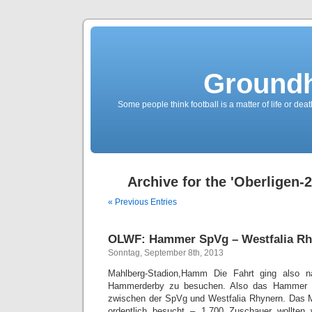
Groundh
Some people think football is a matter of life or death
Archive for the 'Oberligen-
« Previous Entries
OLWF: Hammer SpVg – Westfalia Rhy
Sonntag, September 8th, 2013
Mahlberg-Stadion,Hamm Die Fahrt ging also
Hammerderby zu besuchen. Also das Hammer 
zwischen der SpVg und Westfalia Rhynern. Das M
ordentlich besucht – 1.700 Zuschauer wollte