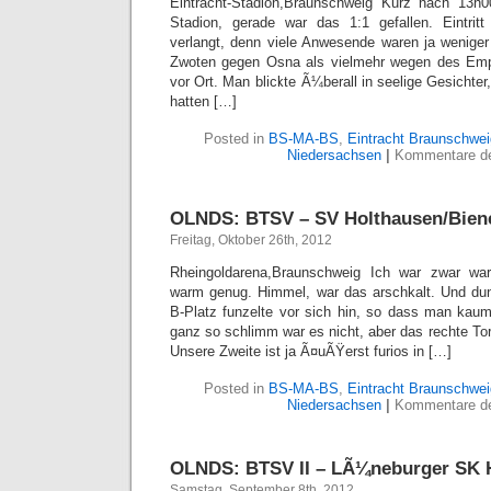
Eintracht-Stadion,Braunschweig Kurz nach 13h
Stadion, gerade war das 1:1 gefallen. Eintrit
verlangt, denn viele Anwesende waren ja wenige
Zwoten gegen Osna als vielmehr wegen des Emp
vor Ort. Man blickte Ã¼berall in seelige Gesichter
hatten […]
Posted in
BS-MA-BS
,
Eintracht Braunschwei
Niedersachsen
|
Kommentare dea
OLNDS: BTSV – SV Holthausen/Biene 
Freitag, Oktober 26th, 2012
Rheingoldarena,Braunschweig Ich war zwar wa
warm genug. Himmel, war das arschkalt. Und dun
B-Platz funzelte vor sich hin, so dass man kaum
ganz so schlimm war es nicht, aber das rechte To
Unsere Zweite ist ja Ã¤uÃŸerst furios in […]
Posted in
BS-MA-BS
,
Eintracht Braunschwei
Niedersachsen
|
Kommentare dea
OLNDS: BTSV II – LÃ¼neburger SK H
Samstag, September 8th, 2012