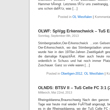
Hammer hÃ¤ngt. Letzteres fÃ¼r uns zweitrangig, al
uns schon dafÃ¼r, was […]
Posted in
OL Westfalen
|
Kommentar
OLWF: SpVgg Erkenschwick – TuS Enn
Sonntag, September 8th, 2013
Stimbergstadion,Oer-Erkenschwick …von Gelsen
Oer-Erkenschwick, wo das Stimbergstadion unser
wurde hier in den 1970er-Jahren Zweitligaluft ge
die damalige KapazitÃ¤t. Aber auch heute no
ordentlich in Schuss und hat noch immer Platz 
Zuschauer. Ganz so viele waren […]
Posted in
Oberligen-2012
,
OL Westfalen
|
Ko
OLNDS: BTSV II – TuS Celle FC 3:1 (
Mittwoch, Mai 22nd, 2013
Rheingoldarena,Braunschweig Nach den ganzen Fe
Tage war heute mal wieder FuÃŸball angesagt, be
es in die Rheingoldarena, wo der TuS Celle FC s