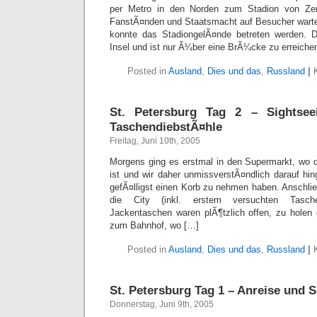
per Metro in den Norden zum Stadion von Zeni
FanstÃ¤nden und Staatsmacht auf Besucher wartet
konnte das StadiongelÃ¤nde betreten werden. Da
Insel und ist nur Ã¼ber eine BrÃ¼cke zu erreiche
Posted in
Ausland
,
Dies und das
,
Russland
|
St. Petersburg Tag 2 – Sightsee
TaschendiebstÃ¤hle
Freitag, Juni 10th, 2005
Morgens ging es erstmal in den Supermarkt, wo d
ist und wir daher unmissverstÃ¤ndlich darauf hi
gefÃ¤lligst einen Korb zu nehmen haben. Anschli
die City (inkl. erstem versuchten Tasch
Jackentaschen waren plÃ¶tzlich offen, zu holen 
zum Bahnhof, wo […]
Posted in
Ausland
,
Dies und das
,
Russland
|
St. Petersburg Tag 1 – Anreise und 
Donnerstag, Juni 9th, 2005