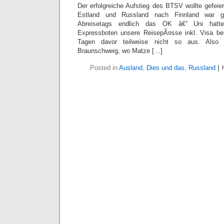
Der erfolgreiche Aufstieg des BTSV wollte gefeie
Estland und Russland nach Finnland war 
Abreisetags endlich das OK â€“ Uni hatte
Expressboten unsere ReisepÃ¤sse inkl. Visa 
Tagen davor teilweise nicht so aus. Also
Braunschweig, wo Matze […]
Posted in
Ausland
,
Dies und das
,
Russland
|