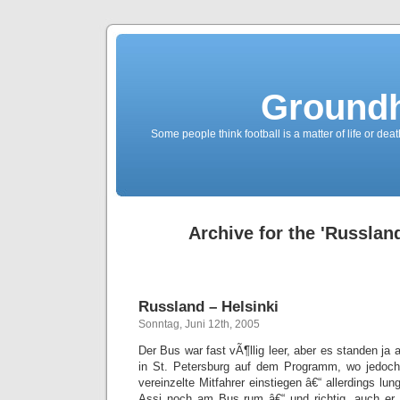
Groundh
Some people think football is a matter of life or death
Archive for the 'Russlan
Russland – Helsinki
Sonntag, Juni 12th, 2005
Der Bus war fast vÃ¶llig leer, aber es standen ja
in St. Petersburg auf dem Programm, wo jedoc
vereinzelte Mitfahrer einstiegen â€“ allerdings lun
Assi noch am Bus rum â€“ und richtig, auch er 