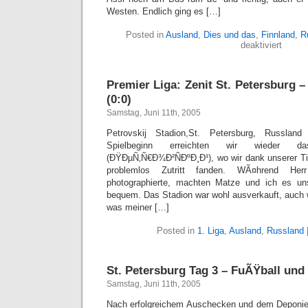
Westen. Endlich ging es […]
Posted in
Ausland
,
Dies und das
,
Finnland
,
R
für
deaktiviert
Russla
–
Helsink
Premier Liga: Zenit St. Petersburg 
(0:0)
Samstag, Juni 11th, 2005
Petrovskij Stadion,St. Petersburg, Russla
Spielbeginn erreichten wir wieder da
(ÐŸÐµÑ‚Ñ€Ð¾Ð²ÑÐºÐ¸Ð¹), wo wir dank unserer T
problemlos Zutritt fanden. WÃ¤hrend He
photographierte, machten Matze und ich es un
bequem. Das Stadion war wohl ausverkauft, auch 
was meiner […]
Posted in
1. Liga
,
Ausland
,
Russland
St. Petersburg Tag 3 – FuÃŸball und
Samstag, Juni 11th, 2005
Nach erfolgreichem Auschecken und dem Deponi