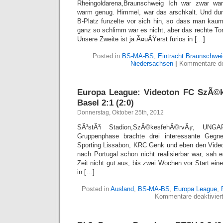
Rheingoldarena,Braunschweig Ich war zwar wa
warm genug. Himmel, war das arschkalt. Und dun
B-Platz funzelte vor sich hin, so dass man kaum
ganz so schlimm war es nicht, aber das rechte To
Unsere Zweite ist ja Ã¤uÃŸerst furios in […]
Posted in
BS-MA-BS
,
Eintracht Braunschwei
Niedersachsen
|
Kommentare dea
Europa League: Videoton FC SzÃ©
Basel 2:1 (2:0)
Donnerstag, Oktober 25th, 2012
SÃ³stÃ³i Stadion,SzÃ©kesfehÃ©rvÃ¡r, UNG
Gruppenphase brachte drei interessante Geg
Sporting Lissabon, KRC Genk und eben den Vide
nach Portugal schon nicht realisierbar war, sah
Zeit nicht gut aus, bis zwei Wochen vor Start eine
in […]
Posted in
Ausland
,
BS-MA-BS
,
Europa League
,
Kommentare deaktivier