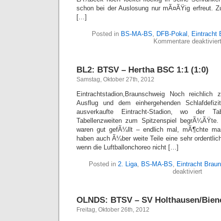
schon bei der Auslosung nur mÃ¤ÃŸig erfreut. Z
[…]
Posted in
BS-MA-BS
,
DFB-Pokal
,
Eintracht
Kommentare deaktivier
BL2: BTSV – Hertha BSC 1:1 (1:0)
Samstag, Oktober 27th, 2012
Eintrachtstadion,Braunschweig Noch reichlich
Ausflug und dem einhergehenden Schlafdefiz
ausverkaufte Eintracht-Stadion, wo der Tab
Tabellenzweiten zum Spitzenspiel begrÃ¼ÃŸte.
waren gut gefÃ¼llt – endlich mal, mÃ¶chte ma
haben auch Ã¼ber weite Teile eine sehr ordentl
wenn die Luftballonchoreo nicht […]
Posted in
2. Liga
,
BS-MA-BS
,
Eintracht Brau
für
deaktiviert
BL2:
BTSV
–
OLNDS: BTSV – SV Holthausen/Biene 
Hertha
BSC
Freitag, Oktober 26th, 2012
1:1
(1:0)