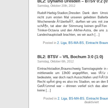
BL2: Dynamo Dresden – BTSV 0:2 (0
Samstag, Oktober 20th, 2012
Rudolf-Harbig-Stadion,Dresden Dank dem Umst
nicht zum ersten Mal unseren geliebten Baller
Wochenende Ã¼berlieÃŸ, durften wir uns mit z
schÃ¶n, tat aber der Stimmung keinen groÃŸen
Trinker-Octavia und den Alkfrei-Astra, die uns
Landeshauptstadt brachten, wo wir auch […]
Posted in
2. Liga
,
BS-MA-BS
,
Eintracht Brau
BL2: BTSV – VfL Bochum 3:0 (1:0)
Samstag, Oktober 6th, 2012
Eintrachtstadion,Braunschweig Samstagspiele in 
mittlerweile um 13h00 angepfiffen, was fÃ¼r
bedeutete, war doch nach Ausschlafen und FrÃ¼
Recht spÃ¤t ging es also ins Stadion, wo an den 
GetÃ¼mmel war – drinnen verlief sich das aber
keine […]
Posted in
2. Liga
,
BS-MA-BS
,
Eintracht Brau
für
deaktiviert
BL2: