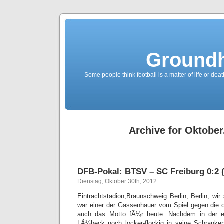
Groundh
Some people think football is a matter of life or death
Archive for Oktober
DFB-Pokal: BTSV – SC Freiburg 0:2 (
Dienstag, Oktober 30th, 2012
Eintrachtstadion,Braunschweig Berlin, Berlin, wi
war einer der Gassenhauer vom Spiel gegen die ol
auch das Motto fÃ¼r heute. Nachdem in der e
LÃ¼beck noch locker-flockig in seine Schranke