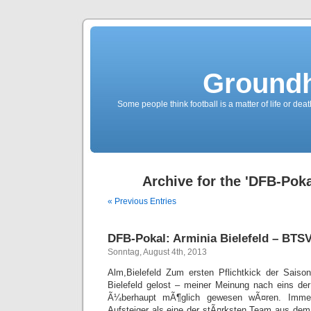
Groundh
Some people think football is a matter of life or death
Archive for the 'DFB-Pok
« Previous Entries
DFB-Pokal: Arminia Bielefeld – BTSV 
Sonntag, August 4th, 2013
Alm,Bielefeld Zum ersten Pflichtkick der Sais
Bielefeld gelost – meiner Meinung nach eins de
Ã¼berhaupt mÃ¶glich gewesen wÃ¤ren. Immerh
Aufsteiger als eine der stÃ¤rksten Team aus dem