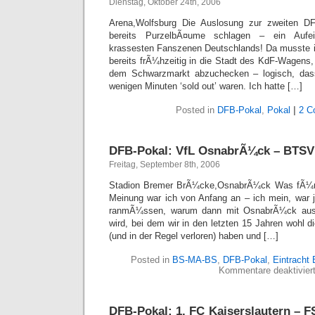
Dienstag, Oktober 24th, 2006
Arena,Wolfsburg Die Auslosung zur zweiten DF
bereits PurzelbÃ¤ume schlagen – ein Aufein
krassesten Fanszenen Deutschlands! Da musste ic
bereits frÃ¼hzeitig in die Stadt des KdF-Wagens,
dem Schwarzmarkt abzuchecken – logisch, dass 
wenigen Minuten ‘sold out’ waren. Ich hatte […]
Posted in
DFB-Pokal
,
Pokal
|
2 C
DFB-Pokal: VfL OsnabrÃ¼ck – BTSV 
Freitag, September 8th, 2006
Stadion Bremer BrÃ¼cke,OsnabrÃ¼ck Was fÃ¼r 
Meinung war ich von Anfang an – ich mein, war j
ranmÃ¼ssen, warum dann mit OsnabrÃ¼ck ausg
wird, bei dem wir in den letzten 15 Jahren wohl di
(und in der Regel verloren) haben und […]
Posted in
BS-MA-BS
,
DFB-Pokal
,
Eintracht
Kommentare deaktivier
DFB-Pokal: 1. FC Kaiserslautern – F