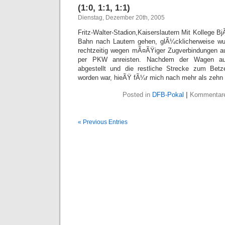
(1:0, 1:1, 1:1)
Dienstag, Dezember 20th, 2005
Fritz-Walter-Stadion,Kaiserslautern Mit Kollege BjÃ
Bahn nach Lautern gehen, glÃ¼cklicherweise w
rechtzeitig wegen mÃ¤ÃŸiger Zugverbindungen au
per PKW anreisten. Nachdem der Wagen auf
abgestellt und die restliche Strecke zum Bet
worden war, hieÃŸ fÃ¼r mich nach mehr als zehn
Posted in
DFB-Pokal
|
Kommentare 
« Previous Entries