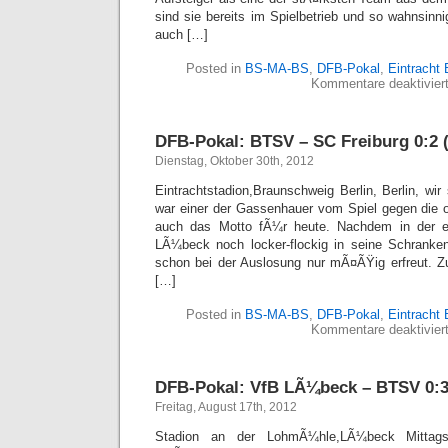
sind sie bereits im Spielbetrieb und so wahnsinnig
auch […]
Posted in
BS-MA-BS
,
DFB-Pokal
,
Eintracht
Kommentare deaktivier
DFB-Pokal: BTSV – SC Freiburg 0:2 (
Dienstag, Oktober 30th, 2012
Eintrachtstadion,Braunschweig Berlin, Berlin, wi
war einer der Gassenhauer vom Spiel gegen die ol
auch das Motto fÃ¼r heute. Nachdem in der e
LÃ¼beck noch locker-flockig in seine Schranke
schon bei der Auslosung nur mÃ¤ÃŸig erfreut. Z
[…]
Posted in
BS-MA-BS
,
DFB-Pokal
,
Eintracht
Kommentare deaktivier
DFB-Pokal: VfB LÃ¼beck – BTSV 0:3 
Freitag, August 17th, 2012
Stadion an der LohmÃ¼hle,LÃ¼beck Mittags 