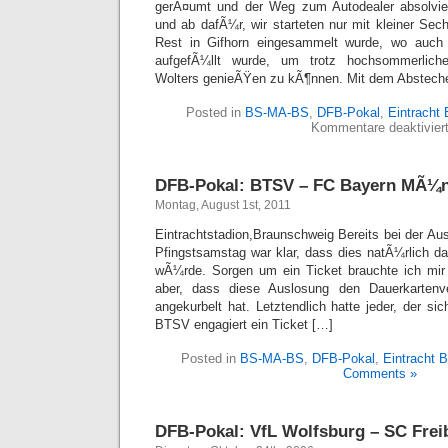
gerÃ¤umt und der Weg zum Autodealer absolvier
und ab dafÃ¼r, wir starteten nur mit kleiner Se
Rest in Gifhorn eingesammelt wurde, wo auch
aufgefÃ¼llt wurde, um trotz hochsommerlich
Wolters genieÃŸen zu kÃ¶nnen. Mit dem Abstech
Posted in
BS-MA-BS
,
DFB-Pokal
,
Eintracht
Kommentare deaktivier
DFB-Pokal: BTSV – FC Bayern MÃ¼nc
Montag, August 1st, 2011
Eintrachtstadion,Braunschweig Bereits bei der A
Pfingstsamstag war klar, dass dies natÃ¼rlich d
wÃ¼rde. Sorgen um ein Ticket brauchte ich mi
aber, dass diese Auslosung den Dauerkartenve
angekurbelt hat. Letztendlich hatte jeder, der si
BTSV engagiert ein Ticket […]
Posted in
BS-MA-BS
,
DFB-Pokal
,
Eintracht 
Comments »
DFB-Pokal: VfL Wolfsburg – SC Freib