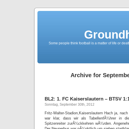
Groundh
Some people think football is a matter of life or death
Archive for Septembe
BL2: 1. FC Kaiserslautern – BTSV 1:1
Sonntag, September 30th, 2012
Fritz-Walter-Stadion,Kaiserslautern Hach ja, nac
war klar, dass wir als TabellenfÃ¼hrer in 
Spitzenreiter zurÃ¼ckkehren wÃ¼rden. Angenehm
Der Neunerbus war pÃ¼nktlich um sieben startklar,