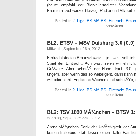
(heute empfahl der Bierkellermeister Variation
Premium, Schwarzer Herzog, Radler und Alkfrei),
Posted in
2. Liga
,
BS-MA-BS
,
Eintracht Brau
für
deaktiviert
BL2:
1.
FC
BL2: BTSV – MSV Duisburg 3:0 (0:0)
Kaiser
–
Mittwoch, September 26th, 2012
BTSV
1:1
Eintrachtstadion,Braunschweig Tja, was soll i
(1:0)
Spiel der Eintracht. Ach was, seien wir ehrlic
GrÃ¼tze. Aber scheiÃŸ der Hund drauf. 3:0 
ungern, aber wenn das so weitergeht, dann kann 
will oder nicht. Englische Wochen sind scheiÃŸe
Posted in
2. Liga
,
BS-MA-BS
,
Eintracht Brau
für
deaktiviert
BL2:
BTSV
–
BL2: TSV 1860 MÃ¼nchen – BTSV 1:1
MSV
Duisbu
Sonntag, September 23rd, 2012
3:0
(0:0)
Arena,MÃ¼nchen Dank der UnfÃ¤higkeit der Aut
keinen Ballerbus, stattdessen einen Baller-Famili