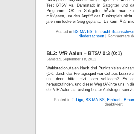
Test BTSV vs. Darmstadt in Salzgitter und 
Programm. OK in Salzgitter hÃ¤tte man ku
mÃ¼ssen, um den Anpfiff des Punktspiels nicht 
ja eh ein lockerer Sieg geplant… Es kam fÃ¼r mi
Posted in
BS-MA-BS
,
Eintracht Braunschwei
Niedersachsen
|
Kommentare dea
BL2: VfR Aalen – BTSV 0:3 (0:1)
Samstag, September 1st, 2012
Waldstadion,Aalen Nach drei Punktspielen einsam
(OK, durch das Freitagsspiel war Cottbus kurzzeitig
uns denn bitte jetzt noch schlagen? Es g
herauszufinden, und dieser Weg fÃ¼hrte uns in d
der VfR Aalen als bislang bester Aufsteiger sein Z
Posted in
2. Liga
,
BS-MA-BS
,
Eintracht Brau
für
deaktiviert
BL2:
VfR
Aalen
–
BTSV
0:3
(0:1)