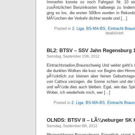
Immerhin konnte so noch Fahrgast Nr. 10 ei
zusÃ¤tzlichen Benzinkosten halbwegs zu lindern
ging es los, die ersten 500km wurden in Rekordze
MÃ¼nchen der Verkehr dichter wurde und […]
Posted in
2. Liga
,
BS-MA-BS
,
Eintracht Brau
für
deaktiviert
BL2:
TSV
1860
BL2: BTSV – SSV Jahn Regensburg 1:
MÃ¼nc
–
Samstag, September 15th, 2012
BTSV
1:1
Eintrachtstadion,Braunschweig Und weiter geht’s mi
(0:1)
die dunklen Wolken die kurz vor Beginn den Himme
pÃ¼nktlich zur kleinen aber feinen Geburtstag
von Cattiva verzogen, die Sonne schien und der
und wÃ¼rde dies auch bleiben. Egal, wie das Sp
Wobei, ich wiederhole mich, wer […]
Posted in
2. Liga
,
BS-MA-BS
,
Eintracht Brau
OLNDS: BTSV II – LÃ¼neburger SK H
Samstag, September 8th, 2012
Rheingoldarena,Braunschweig Eigentlich stand h