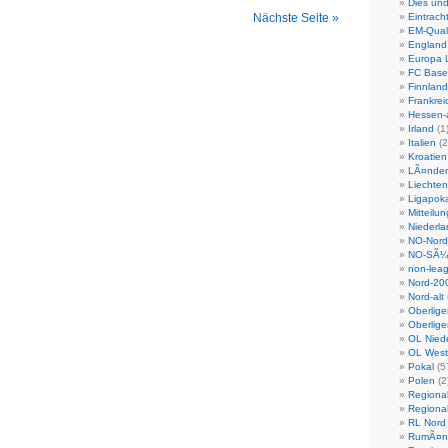
Dies un
–
Nächste Seite »
Eintrach
VfL
EM-Quali
Bochum
England
0:0
Europa 
FC Base
Finnland
Frankrei
Hessen-a
Irland
(1
Italien
(2
Kroatien
LÃ¤nder
Liechten
Ligapoka
Mitteilu
Niederl
NO-Nord-
NO-SÃ¼d
non-leag
Nord-20
Nord-alt
Oberlig
Oberlig
OL Nied
OL West
Pokal
(5
Polen
(2
Regional
Regional
RL Nord
RumÃ¤n