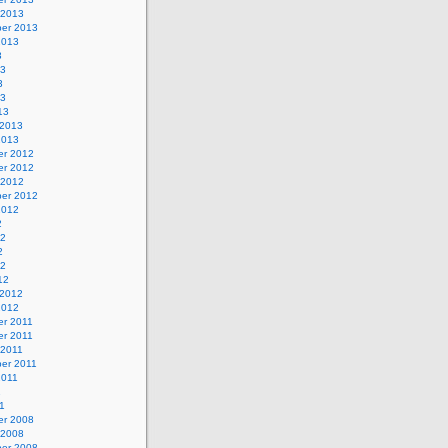
 2013
er 2013
2013
3
13
3
13
13
 2013
2013
r 2012
r 2012
 2012
er 2012
2012
2
12
2
12
12
 2012
2012
r 2011
r 2011
 2011
er 2011
2011
1
1
r 2008
 2008
er 2008