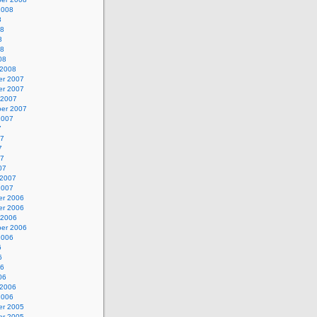
2008
8
08
8
08
08
 2008
r 2007
r 2007
 2007
er 2007
2007
7
07
7
07
07
 2007
2007
r 2006
r 2006
 2006
er 2006
2006
6
6
06
06
 2006
2006
r 2005
r 2005