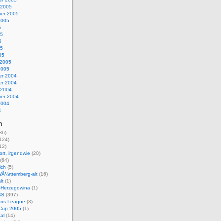
 2005
er 2005
2005
5
05
5
05
05
 2005
2005
r 2004
r 2004
 2004
er 2004
2004
4
n
36)
124)
12)
rt, irgendwie
(20)
(64)
ich
(5)
Ã¼rttemberg-alt
(16)
lt
(1)
-Herzegowina
(1)
BS
(397)
ns League
(3)
Cup 2005
(1)
al
(14)