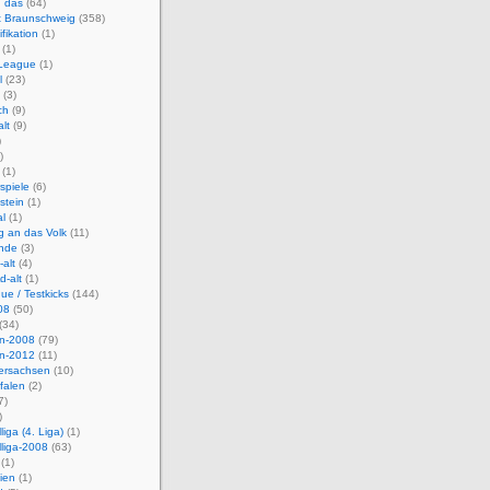
d das
(64)
t Braunschweig
(358)
fikation
(1)
(1)
League
(1)
l
(23)
(3)
ch
(9)
lt
(9)
)
)
(1)
spiele
(6)
stein
(1)
l
(1)
ng an das Volk
(11)
ande
(3)
alt
(4)
-alt
(1)
ue / Testkicks
(144)
08
(50)
(34)
en-2008
(79)
en-2012
(11)
ersachsen
(10)
falen
(2)
7)
)
liga (4. Liga)
(1)
liga-2008
(63)
(1)
ien
(1)