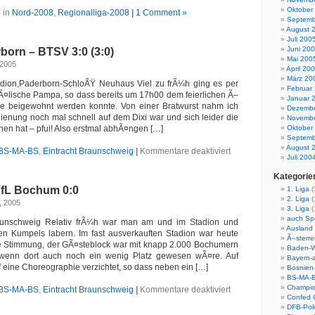
Oktober
 in
Nord-2008
,
Regionalliga-2008
|
1 Comment »
Septemb
August 
Juli 200
Juni 20
born – BTSV 3:0 (3:0)
Mai 200
 2005
April 20
März 20
ion,Paderborn-SchloÃŸ Neuhaus Viel zu frÃ¼h ging es per
Februar
Ã¤lische Pampa, so dass bereits um 17h00 dem feierlichen Ã–
Januar 
ore beigewohnt werden konnte. Von einer Bratwurst nahm ich
Dezembe
ienung noch mal schnell auf dem Dixi war und sich leider die
Novembe
hen hat – pfui! Also erstmal abhÃ¤ngen […]
Oktober
Septemb
August 
für
BS-MA-BS
,
Eintracht Braunschweig
|
Kommentare deaktiviert
Juli 200
BL2:
SC
Kategorie
Paderborn
VfL Bochum 0:0
–
1. Liga
(
BTSV
2. Liga
(
, 2005
3:0
3. Liga
(
(3:0)
auch Spo
raunschweig Relativ frÃ¼h war man am und im Stadion und
Ausland
gen Kumpels labern. Im fast ausverkauften Stadion war heute
Ã–sterre
 Stimmung, der GÃ¤steblock war mit knapp 2.000 Bochumern
Baden-W
 wenn dort auch noch ein wenig Platz gewesen wÃ¤re. Auf
Bayern-a
 eine Choreographie verzichtet, so dass neben ein […]
Bosnien
BS-MA-
Champio
für
BS-MA-BS
,
Eintracht Braunschweig
|
Kommentare deaktiviert
Confed 
BL2:
DFB-Pok
BTSV