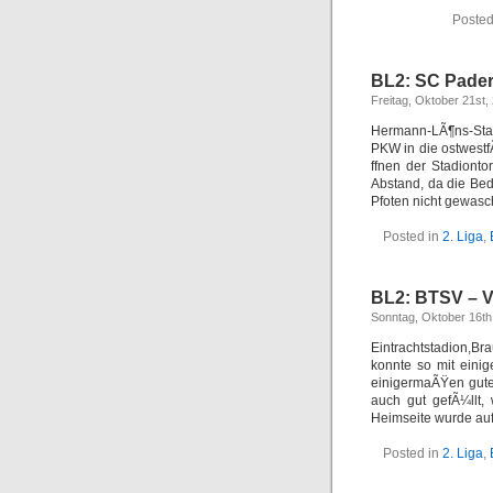
Posted
BL2: SC Pader
Freitag, Oktober 21st,
Hermann-LÃ¶ns-Stad
PKW in die ostwestf
ffnen der Stadiont
Abstand, da die Bed
Pfoten nicht gewasc
Posted in
2. Liga
,
BL2: BTSV – 
Sonntag, Oktober 16th
Eintrachtstadion,B
konnte so mit eini
einigermaÃŸen gute
auch gut gefÃ¼llt,
Heimseite wurde auf
Posted in
2. Liga
,