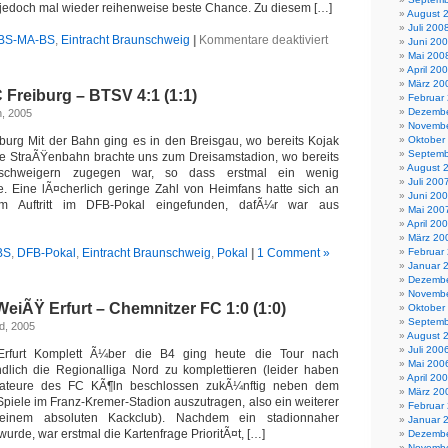
jedoch mal wieder reihenweise beste Chance. Zu diesem […]
August 
Juli 200
für
BS-MA-BS
,
Eintracht Braunschweig
|
Kommentare deaktiviert
Juni 20
BL2:
Mai 200
BTSV
April 20
–
März 20
Freiburg – BTSV 4:1 (1:1)
Sportfreunde
Februar
Siegen
Dezembe
h, 2005
1:0
Novembe
(1:0)
burg Mit der Bahn ging es in den Breisgau, wo bereits Kojak
Oktober
Septemb
Die StraÃŸenbahn brachte uns zum Dreisamstadion, wo bereits
August 
schweigern zugegen war, so dass erstmal ein wenig
Juli 200
e. Eine lÃ¤cherlich geringe Zahl von Heimfans hatte sich an
Juni 20
 Auftritt im DFB-Pokal eingefunden, dafÃ¼r war aus
Mai 200
April 20
März 20
BS
,
DFB-Pokal
,
Eintracht Braunschweig
,
Pokal
|
1 Comment »
Februar
Januar 
Dezembe
Novembe
eiÃŸ Erfurt – Chemnitzer FC 1:0 (1:0)
Oktober
Septemb
d, 2005
August 
Juli 200
n,Erfurt Komplett Ã¼ber die B4 ging heute die Tour nach
Mai 200
lich die Regionalliga Nord zu komplettieren (leider haben
April 20
Amateure des FC KÃ¶ln beschlossen zukÃ¼nftig neben dem
März 20
iele im Franz-Kremer-Stadion auszutragen, also ein weiterer
Februar
 einem absoluten Kackclub). Nachdem ein stadionnaher
Januar 
urde, war erstmal die Kartenfrage PrioritÃ¤t, […]
Dezembe
Novembe