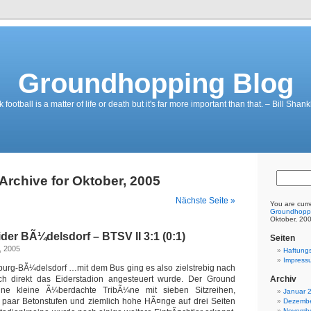
Groundhopping Blog
ootball is a matter of life or death but it's far more important than that. – Bill Shank
Archive for Oktober, 2005
Nächste Seite »
You are curr
Groundhopp
Oktober, 20
der BÃ¼delsdorf – BTSV II 3:1 (0:1)
Seiten
, 2005
Haftung
Impress
burg-BÃ¼delsdorf …mit dem Bus ging es also zielstrebig nach
h direkt das Eiderstadion angesteuert wurde. Der Ground
Archiv
ne kleine Ã¼berdachte TribÃ¼ne mit sieben Sitzreihen,
Januar 
 paar Betonstufen und ziemlich hohe HÃ¤nge auf drei Seiten
Dezembe
Novembe