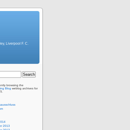
ley, Liverpool F. C.
ently browsing the
ing Blog
weblog archives for
05.
sausschluss
um
2014
r 2013
r 2013