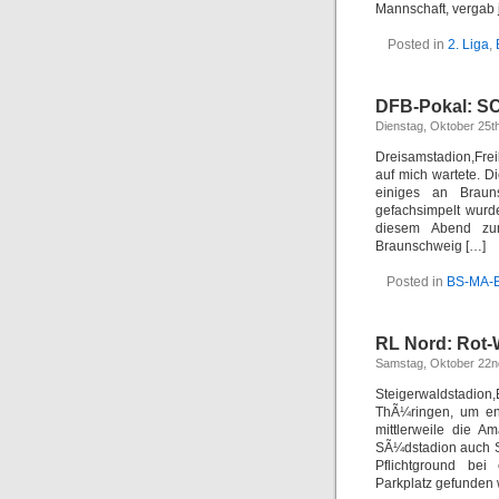
Mannschaft, vergab 
Posted in
2. Liga
,
DFB-Pokal: SC 
Dienstag, Oktober 25t
Dreisamstadion,Frei
auf mich wartete. 
einiges an Braun
gefachsimpelt wurd
diesem Abend zum
Braunschweig […]
Posted in
BS-MA-
RL Nord: Rot-W
Samstag, Oktober 22n
Steigerwaldstadio
ThÃ¼ringen, um end
mittlerweile die 
SÃ¼dstadion auch Sp
Pflichtground bei
Parkplatz gefunden w