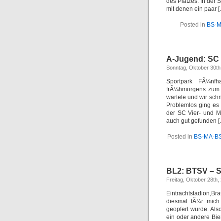
des Platzes. In der 
mit denen ein paar 
Posted in
BS-M
A-Jugend: SC 
Sonntag, Oktober 30th
Sportpark FÃ¼nf
frÃ¼hmorgens zum B
wartete und wir sch
Problemlos ging es
der SC Vier- und M
auch gut gefunden 
Posted in
BS-MA-B
BL2: BTSV – Sp
Freitag, Oktober 28th,
Eintrachtstadion,B
diesmal fÃ¼r mich 
geopfert wurde. Als
ein oder andere Bie