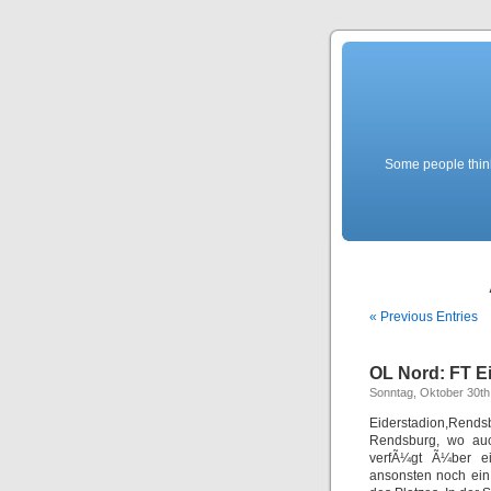
Some people think f
« Previous Entries
OL Nord: FT Ei
Sonntag, Oktober 30th
Eiderstadion,Rends
Rendsburg, wo auc
verfÃ¼gt Ã¼ber ei
ansonsten noch ein