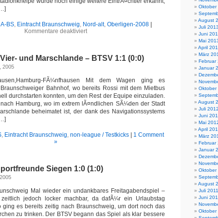
Stadionkneipe wurde noch einige weitere EintrÃ¤chtler erkannt,
Oktober
[…]
Septemb
August 
A-BS
,
Eintracht Braunschweig
,
Nord-alt
,
Oberligen-2008
|
Juli 201
für
Kommentare deaktiviert
Juni 20
OL
Mai 201
Nord:
April 20
FT
März 20
Vier- und Marschlande – BTSV 1:1 (0:0)
Eider
Februar
BÃ¼delsdorf
, 2005
Januar 
–
Dezembe
BTSV
hausen,Hamburg-FÃ¼nfhausen Mit dem Wagen ging es
Novembe
II
raunschweiger Bahnhof, wo bereits Rossi mit dem Mietbus
Oktober
3:1
nell durchstarten konnten, um den Rest der Equipe einzuladen.
Septemb
(0:1)
August 
 nach Hamburg, wo im extrem lÃ¤ndlichen SÃ¼den der Stadt
Juli 201
arschlande beheimatet ist, der dank des Navigationssystems
Juni 20
[…]
Mai 201
April 20
S
,
Eintracht Braunschweig
,
non-league / Testkicks
|
1 Comment
März 20
»
Februar
Januar 
Dezembe
Novembe
ortfreunde Siegen 1:0 (1:0)
Oktober
 2005
Septemb
August 
raunschweig Mal wieder ein undankbares Freitagabendspiel –
Juli 201
Juni 201
zeitlich jedoch locker machbar, da dafÃ¼r ein Urlaubstag
Novembe
o ging es bereits zeitig nach Braunschweig, um dort noch das
Oktober
rchen zu trinken. Der BTSV begann das Spiel als klar bessere
Septemb