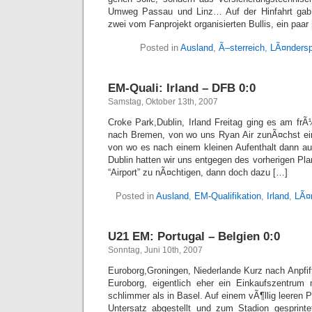
Umweg Passau und Linz… Auf der Hinfahrt gab 
zwei vom Fanprojekt organisierten Bullis, ein paar
Posted in
Ausland
,
Ã–sterreich
,
LÃ¤ndersp
EM-Quali: Irland – DFB 0:0
Samstag, Oktober 13th, 2007
Croke Park,Dublin, Irland Freitag ging es am fr
nach Bremen, von wo uns Ryan Air zunÃ¤chst ei
von wo es nach einem kleinen Aufenthalt dann auf
Dublin hatten wir uns entgegen des vorherigen Pl
“Airport” zu nÃ¤chtigen, dann doch dazu […]
Posted in
Ausland
,
EM-Qualifikation
,
Irland
,
LÃ¤n
U21 EM: Portugal – Belgien 0:0
Sonntag, Juni 10th, 2007
Euroborg,Groningen, Niederlande Kurz nach Anpfiff
Euroborg, eigentlich eher ein Einkaufszentrum 
schlimmer als in Basel. Auf einem vÃ¶llig leeren P
Untersatz abgestellt und zum Stadion gesprint