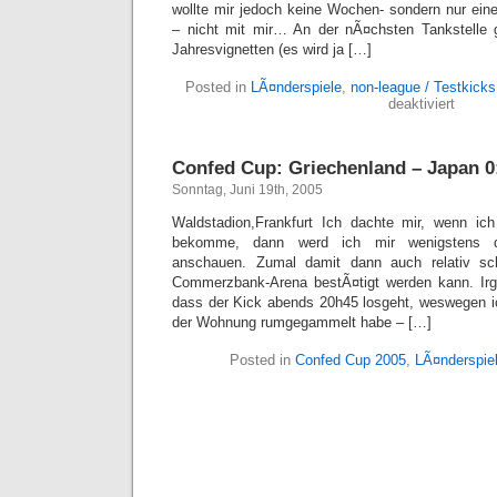
wollte mir jedoch keine Wochen- sondern nur ein
– nicht mit mir… An der nÃ¤chsten Tankstelle
Jahresvignetten (es wird ja […]
Posted in
LÃ¤nderspiele
,
non-league / Testkicks
für
deaktiviert
Testkic
Slowak
–
Confed Cup: Griechenland – Japan 0:
DFB
2:0
Sonntag, Juni 19th, 2005
(2:0)
Waldstadion,Frankfurt Ich dachte mir, wenn i
bekomme, dann werd ich mir wenigstens d
anschauen. Zumal damit dann auch relativ s
Commerzbank-Arena bestÃ¤tigt werden kann. Irge
dass der Kick abends 20h45 losgeht, weswegen i
der Wohnung rumgegammelt habe – […]
Posted in
Confed Cup 2005
,
LÃ¤nderspie