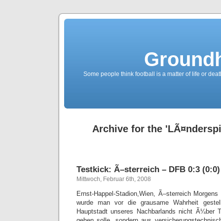
Groundh
Some people think football is a matter of life or death
Archive for the 'LÃ¤nderspi
Testkick: Ã–sterreich – DFB 0:3 (0:0)
Mittwoch, Februar 6th, 2008
Ernst-Happel-Stadion,Wien, Ã–sterreich Morgens
wurde man vor die grausame Wahrheit gestell
Hauptstadt unseres Nachbarlands nicht Ã¼ber Ts
gehen solle, sondern aus versicherungstechni