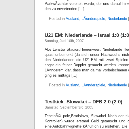
ParkwÃ¤chter vereitelt wurde, der uns darauf hin
den zu erwartenden […]
Posted in
Ausland
,
LÃ¤nderspiele
,
Niederlande
U21 EM: Niederlande – Israel 1:0 (1:0
Sonntag, Juni 10th, 2007
Abe Lenstra Stadion,Heerenveen, Niederlande He
quasi unbemerkt (da sich unser Nachwuchs nicht 
den Niederlanden die U21-EM mit zwei Spielen 
sogar ein feiner Doppler gemacht werden konnt
LÃ¤ngerem klar, dass man da mal vorbeischauen
ging es mittags […]
Posted in
Ausland
,
LÃ¤nderspiele
,
Niederlande
Testkick: Slowakei – DFB 2:0 (2:0)
Samstag, September 3rd, 2005
TehelnÃ© pole,Bratislava, Slowakei Nach der s
Kontrollen) wurde erstmal Geld getauscht und
eine Autobahnvignette kÃ¤uflich zu erstehen. Die