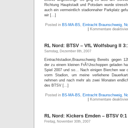
Richtung Hauptstadt und Potsdam wurde stressfr
auch ein vermeintlich stadionnaher Parkplatz ge
wir […]
Posted in
BS-MA-BS
,
Eintracht Braunschweig
,
No
|
Kommentare deaktivier
RL Nord: BTSV – VfL Wolfsburg II 3:1
Samstag, Dezember 8th, 2007
Eintrachtstadion,Braunschweig Bereits gegen 
der zu einem kleinen FrÃ¼hschoppen geladen hat
Spiel 2007 und so… Nach einigen Bierchen war d
vorm Stadion, um meine verliehene Dauerkar
nehmen und nach mehr als zwei Monaten endlich
des BTSV […]
Posted in
BS-MA-BS
,
Eintracht Braunschweig
,
No
|
Kommentare deaktivier
RL Nord: Kickers Emden – BTSV 0:1 
Freitag, November 30th, 2007