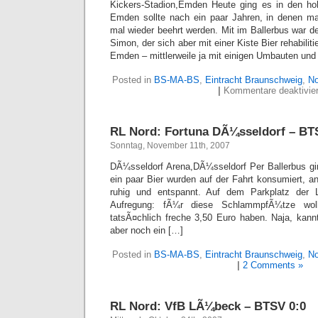
Kickers-Stadion,Emden Heute ging es in den h
Emden sollte nach ein paar Jahren, in denen ma
mal wieder beehrt werden. Mit im Ballerbus war d
Simon, der sich aber mit einer Kiste Bier rehabilit
Emden – mittlerweile ja mit einigen Umbauten u
Posted in
BS-MA-BS
,
Eintracht Braunschweig
,
No
|
Kommentare deaktivier
RL Nord: Fortuna DÃ¼sseldorf – BTS
Sonntag, November 11th, 2007
DÃ¼sseldorf Arena,DÃ¼sseldorf Per Ballerbus gi
ein paar Bier wurden auf der Fahrt konsumiert, an
ruhig und entspannt. Auf dem Parkplatz der 
Aufregung: fÃ¼r diese SchlammpfÃ¼tze wol
tatsÃ¤chlich freche 3,50 Euro haben. Naja, kan
aber noch ein […]
Posted in
BS-MA-BS
,
Eintracht Braunschweig
,
No
|
2 Comments »
RL Nord: VfB LÃ¼beck – BTSV 0:0