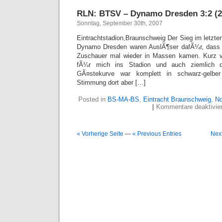
RLN: BTSV – Dynamo Dresden 3:2 (2
Sonntag, September 30th, 2007
Eintrachtstadion,Braunschweig Der Sieg im letzte
Dynamo Dresden waren AuslÃ¶ser dafÃ¼r, dass 
Zuschauer mal wieder in Massen kamen. Kurz v
fÃ¼r mich ins Stadion und auch ziemlich d
GÃ¤stekurve war komplett in schwarz-gelber
Stimmung dort aber […]
Posted in
BS-MA-BS
,
Eintracht Braunschweig
,
No
|
Kommentare deaktivier
« Vorherige Seite
—
« Previous Entries
Next