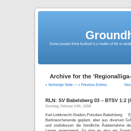
Groundh
Some people think football is a matter of life or death
Archive for the 'Regionalliga
« Vorherige Seite
—
« Previous Entries
Next
RLN: SV Babelsberg 03 – BTSV 1:2 (0
Sonntag, Februar 24th, 2008
Karl-Liebknecht-Stadion,Potsdam-Babelsber
Berlinwochenende geplant, aber aus diversen G
und stattdessen die feindliche Ãœbernahme de
Leonis angestrengt. So ging es also am Sonnta