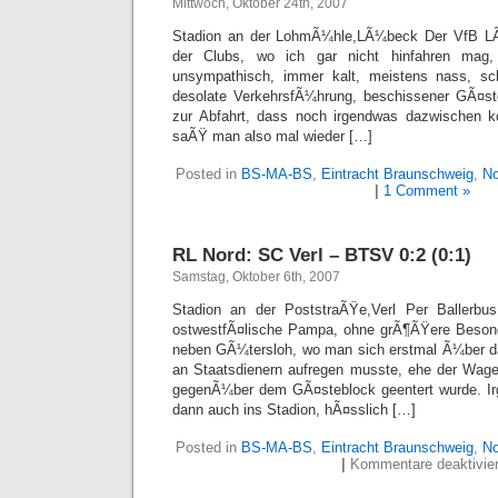
Mittwoch, Oktober 24th, 2007
Stadion an der LohmÃ¼hle,LÃ¼beck Der VfB LÃ¼
der Clubs, wo ich gar nicht hinfahren mag
unsympathisch, immer kalt, meistens nass, sch
desolate VerkehrsfÃ¼hrung, beschissener GÃ¤st
zur Abfahrt, dass noch irgendwas dazwischen 
saÃŸ man also mal wieder […]
Posted in
BS-MA-BS
,
Eintracht Braunschweig
,
No
|
1 Comment »
RL Nord: SC Verl – BTSV 0:2 (0:1)
Samstag, Oktober 6th, 2007
Stadion an der PoststraÃŸe,Verl Per Ballerbu
ostwestfÃ¤lische Pampa, ohne grÃ¶ÃŸere Besonde
neben GÃ¼tersloh, wo man sich erstmal Ã¼ber d
an Staatsdienern aufregen musste, ehe der Wage
gegenÃ¼ber dem GÃ¤steblock geentert wurde. Irg
dann auch ins Stadion, hÃ¤sslich […]
Posted in
BS-MA-BS
,
Eintracht Braunschweig
,
No
|
Kommentare deaktivier